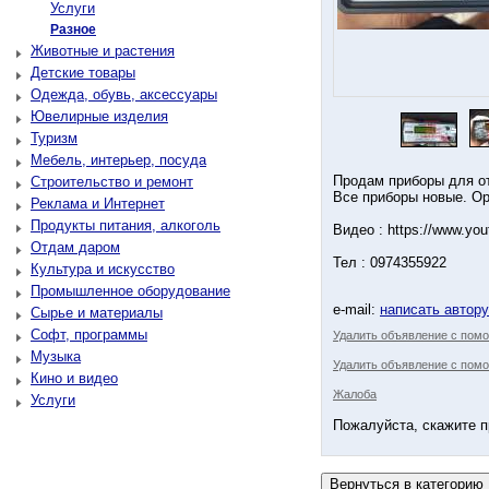
Услуги
Разное
Животные и растения
Детские товары
Одежда, обувь, аксессуары
Ювелирные изделия
Туризм
Мебель, интерьер, посуда
Продам приборы для от
Строительство и ремонт
Все приборы новые. О
Реклама и Интернет
Продукты питания, алкоголь
Видео : https://www.y
Отдам даром
Тел : 0974355922
Культура и искусство
Промышленное оборудование
e-mail:
написать автор
Сырье и материалы
Софт, программы
Удалить объявление с пом
Музыка
Удалить объявление с помо
Кино и видео
Жалоба
Услуги
Пожалуйста, скажите п