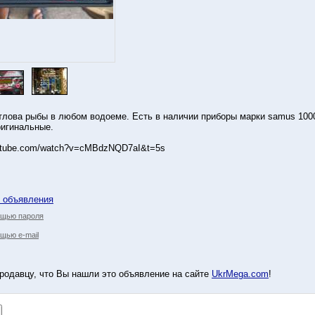
лова рыбы в любом водоеме. Есть в наличии приборы марки samus 1000
ригинальные.
outube.com/watch?v=cMBdzNQD7aI&t=5s
у объявления
ощью пароля
щью e-mail
родавцу, что Вы нашли это объявление на сайте
UkrMega.com
!