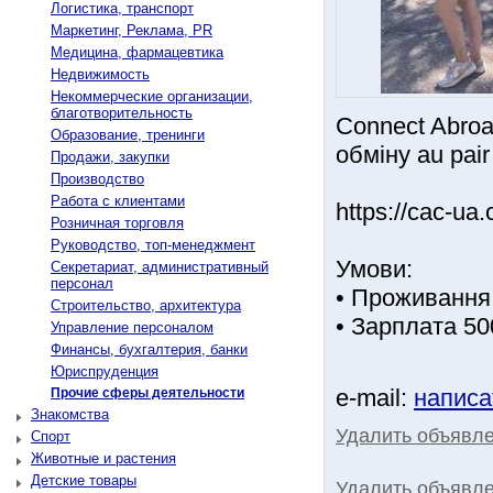
Логистика, транспорт
Маркетинг, Реклама, PR
Медицина, фармацевтика
Недвижимость
Некоммерческие организации,
благотворительность
Connect Abroa
Образование, тренинги
обміну au pai
Продажи, закупки
Производство
Работа с клиентами
https://cac-ua
Розничная торговля
Руководство, топ-менеджмент
Умови:
Секретариат, административный
персонал
• Проживання
Строительство, архитектура
• Зарплата 50
Управление персоналом
Финансы, бухгалтерия, банки
Юриспруденция
e-mail:
написа
Прочие сферы деятельности
Знакомства
Удалить объявл
Спорт
Животные и растения
Детские товары
Удалить объявле