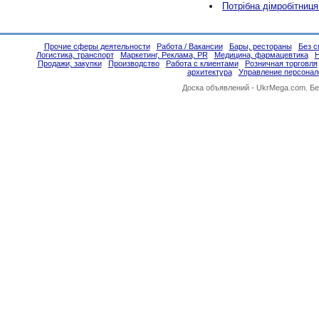
Потрібна дімробітниця
Прочие сферы деятельности
Работа / Вакансии
Бары, рестораны
Без с
Логистика, транспорт
Маркетинг, Реклама, PR
Медицина, фармацевтика
Н
Продажи, закупки
Производство
Работа с клиентами
Розничная торговля
архитектура
Управление персона
Доска объявлений -
UkrMega.com
. Б