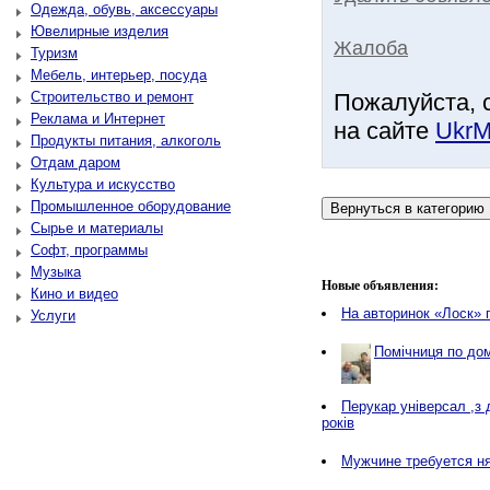
Одежда, обувь, аксессуары
Ювелирные изделия
Жалоба
Туризм
Мебель, интерьер, посуда
Строительство и ремонт
Пожалуйста, 
Реклама и Интернет
на сайте
UkrM
Продукты питания, алкоголь
Отдам даром
Культура и искусство
Промышленное оборудование
Сырье и материалы
Софт, программы
Музыка
Новые объявления:
Кино и видео
На авторинок «Лоск» 
Услуги
Помічниця по дом
Перукар універсал ,з 
років
Мужчине требуется ня