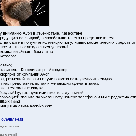
 вниманию Avon в Узбекистане, Казахстане.
родукцию со скидкой, а зарабатывать - став представителем.
ас на сайте и получите коллекцию популярных косметических средств от
ности - ты наслаждаешься успехом!
 компании Эйвон - бесплатно;
 каталога;
латно;
ставитель - Координатор - Менеджер.
сюрприз от компании Avon.
он, размещай заказ и получи возможность увеличить скидку!
т как представитель, так и желающий сделать заказ.
за, тем больше скидка.
обеждай! Будьте лучшими вместе с лучшими!
формацией звоните по указанному номеру телефона и мы с радостью от
8903236653.
мация на сайте avon-kh.com
у объявления
ощью пароля
щью e-mail