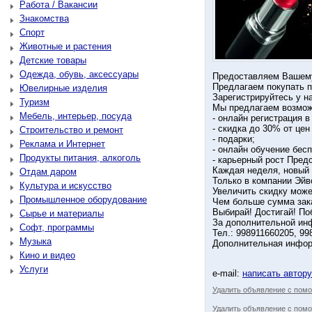
Работа / Вакансии
Знакомства
Спорт
Животные и растения
Детские товары
Одежда, обувь, аксессуары
Предоставляем Вашему
Предлагаем покупать п
Ювелирные изделия
Зарегистрируйтесь у н
Туризм
Мы предлагаем возмож
Мебель, интерьер, посуда
- онлайн регистрация в
- скидка до 30% от цен
Строительство и ремонт
- подарки;
Реклама и Интернет
- онлайн обучение бесп
Продукты питания, алкоголь
- карьерный рост Пред
Каждая неделя, новый 
Отдам даром
Только в компании Эйв
Культура и искусство
Увеличить скидку може
Промышленное оборудование
Чем больше сумма зака
Выбирай! Достигай! П
Сырье и материалы
За дополнительной ин
Софт, программы
Тел.: 998911660205, 99
Музыка
Дополнительная инфор
Кино и видео
Услуги
e-mail:
написать автор
Удалить объявление с пом
Удалить объявление с помо