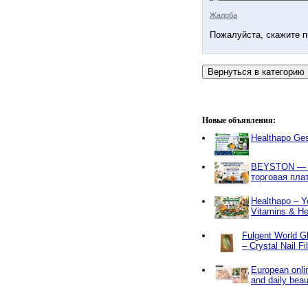
Жалоба
Пожалуйста, скажите п
Новые объявления:
Healthapo Ge
BEYSTON — 
торговая пл
Healthapo – Y
Vitamins & He
Fulgent World Gl
– Crystal Nail F
European onlin
and daily beau