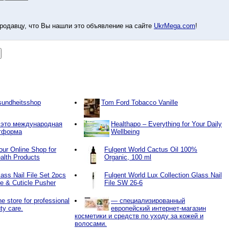
родавцу, что Вы нашли это объявление на сайте
UkrMega.com
!
sundheitsshop
Tom Ford Tobacco Vanille
это международная
Healthapo – Everything for Your Daily
атформа
Wellbeing
our Online Shop for
Fulgent World Cactus Oil 100%
alth Products
Organic, 100 ml
ass Nail File Set 2pcs
Fulgent World Lux Collection Glass Nail
ile & Cuticle Pusher
File SW 26-6
e store for professional
— специализированный
ty care.
европейский интернет-магазин
косметики и средств по уходу за кожей и
волосами.