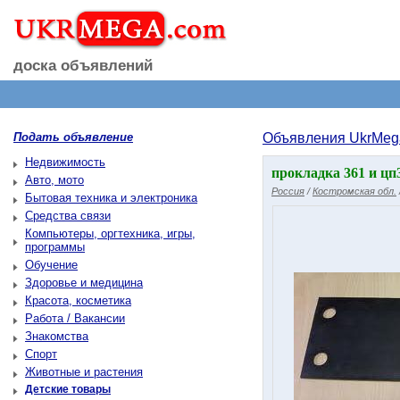
доска объявлений
Подать объявление
Объявления UkrMeg
Недвижимость
прокладка 361 и цп
Авто, мото
Россия
/
Костромская обл.
Бытовая техника и электроника
Средства связи
Компьютеры, оргтехника, игры,
программы
Обучение
Здоровье и медицина
Красота, косметика
Работа / Вакансии
Знакомства
Спорт
Животные и растения
Детские товары