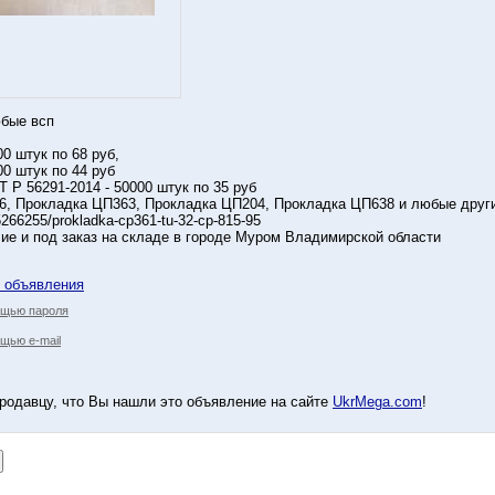
юбые всп
00 штук по 68 руб,
00 штук по 44 руб
 Р 56291-2014 - 50000 штук по 35 руб
6, Прокладка ЦП363, Прокладка ЦП204, Прокладка ЦП638 и любые друг
25266255/prokladka-cp361-tu-32-cp-815-95
чие и под заказ на складе в городе Муром Владимирской области
у объявления
ощью пароля
щью e-mail
родавцу, что Вы нашли это объявление на сайте
UkrMega.com
!