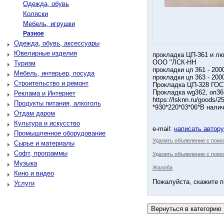
Одежда, обувь
Коляски
Мебель, игрушки
Разное
Одежда, обувь, аксессуары
Ювелирные изделия
прокладка ЦП-361 и л
ООО "ЛСК-НН
Туризм
прокладки цп 361 - 200
Мебель, интерьер, посуда
прокладки цп 363 - 200
Строительство и ремонт
Прокладка ЦП-328 ГОСТ
Прокладка wg362, оп36
Реклама и Интернет
https://lsknn.ru/goods/
Продукты питания, алкоголь
*930*220*03*06*В нали
Отдам даром
Культура и искусство
e-mail:
написать автор
Промышленное оборудование
Удалить объявление с пом
Сырье и материалы
Софт, программы
Удалить объявление с помо
Музыка
Жалоба
Кино и видео
Пожалуйста, скажите п
Услуги