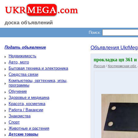
доска объявлений
Поиск:
Подать объявление
Объявления UkrMeg
Недвижимость
прокладка цп 361 и
Авто, мото
Россия
/
Костромская обл.
Бытовая техника и электроника
Средства связи
Компьютеры, оргтехника, игры,
программы
Обучение
Здоровье и медицина
Красота, косметика
Работа / Вакансии
Знакомства
Спорт
Животные и растения
Детские товары