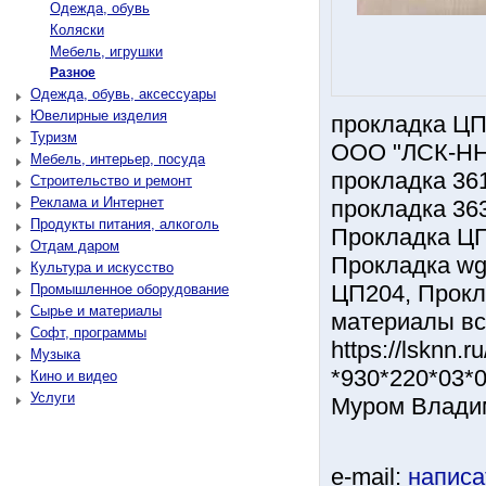
Одежда, обувь
Коляски
Мебель, игрушки
Разное
Одежда, обувь, аксессуары
Ювелирные изделия
прокладка ЦП
Туризм
ООО "ЛСК-Н
Мебель, интерьер, посуда
прокладка 361
Строительство и ремонт
Реклама и Интернет
прокладка 363
Продукты питания, алкоголь
Прокладка ЦП
Отдам даром
Прокладка wg
Культура и искусство
ЦП204, Прокл
Промышленное оборудование
Сырье и материалы
материалы в
Софт, программы
https://lsknn.
Музыка
*930*220*03*0
Кино и видео
Услуги
Муром Влади
e-mail:
написа