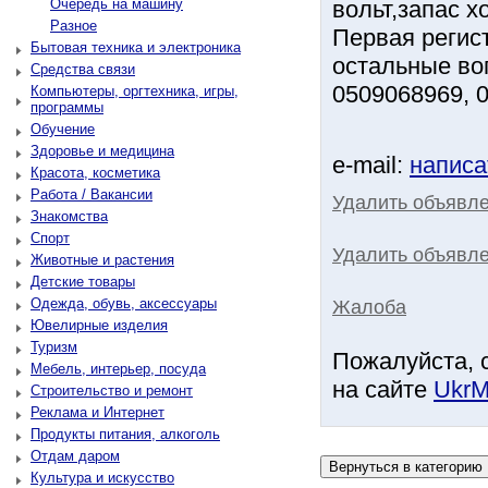
Очередь на машину
вольт,запас х
Разное
Первая регис
Бытовая техника и электроника
остальные во
Средства связи
0509068969, 
Компьютеры, оргтехника, игры,
программы
Обучение
Здоровье и медицина
e-mail:
написа
Красота, косметика
Работа / Вакансии
Удалить объявл
Знакомства
Спорт
Удалить объявле
Животные и растения
Детские товары
Одежда, обувь, аксессуары
Жалоба
Ювелирные изделия
Туризм
Пожалуйста, 
Мебель, интерьер, посуда
на сайте
UkrM
Строительство и ремонт
Реклама и Интернет
Продукты питания, алкоголь
Отдам даром
Культура и искусство