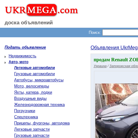
доска объявлений
Поиск:
Подать объявление
Объявления UkrMeg
Недвижимость
продам Renault ZOE
Авто, мото
Украина
/
Запорожская обл
Легковые автомобили
Грузовые автомобили
Автобусы, микроавтобусы
Мото, велосипеды
Яхты, катера, лодки
Воздушные виды
Железнодорожная техника
Погрузчики
Спецтехника
Прицепы, фургоны, автодома
Легковые запчасти
Грузовые запчасти