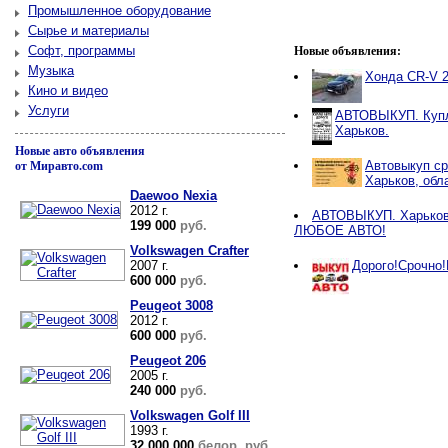
Промышленное оборудование
Сырье и материалы
Софт, программы
Новые объявления:
Музыка
Хонда CR-V 
Кино и видео
Услуги
АВТОВЫКУП. Купл
Харьков.
Новые авто объявления
Автовыкуп cр
от Миравто.com
Харьков, обл
Daewoo Nexia
2012 г.
АВТОВЫКУП. Харьков
199 000
руб.
ЛЮБОЕ АВТО!
Volkswagen Crafter
2007 г.
Дорого!Срочно
600 000
руб.
Peugeot 3008
2012 г.
600 000
руб.
Peugeot 206
2005 г.
240 000
руб.
Volkswagen Golf III
1993 г.
32 000 000
белор. руб.