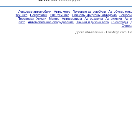
Легковые автомобили
Авто, мото
Грузовые автомобили
Автобусы, мик
техника
Погрузчики
Спецтехника
Прицепы, фургоны, автодома
Легковы
Перевозки
Услуги
Меняю
Автосервисы
Автосалоны
Автохимия
Авт
авто
Автомобильное оборудование
Тюнинг и дизайн авто
Снегоходы
Очере
Доска объявлений -
UkrMega.com
. Б