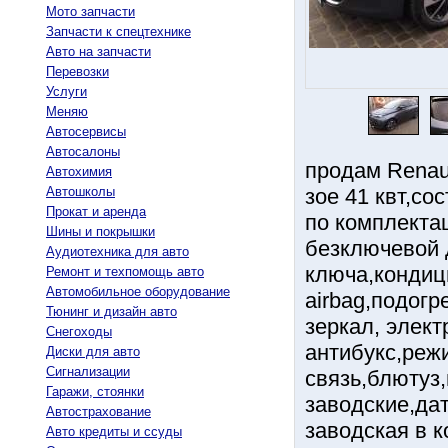
Мото запчасти
Запчасти к спецтехнике
Авто на запчасти
Перевозки
Услуги
Меняю
Автосервисы
Автосалоны
продам Renau
Автохимия
Автошколы
зое 41 квт,со
Прокат и аренда
по комплектац
Шины и покрышки
безключевой д
Аудиотехника для авто
ключа,кондиц
Ремонт и техпомощь авто
Автомобильное оборудование
airbag,подогр
Тюнинг и дизайн авто
зеркал, элект
Снегоходы
антибукс,реж
Диски для авто
Сигнализации
связь,блютуз,
Гаражи, стоянки
заводские,дат
Автострахование
заводская в 
Авто кредиты и ссуды