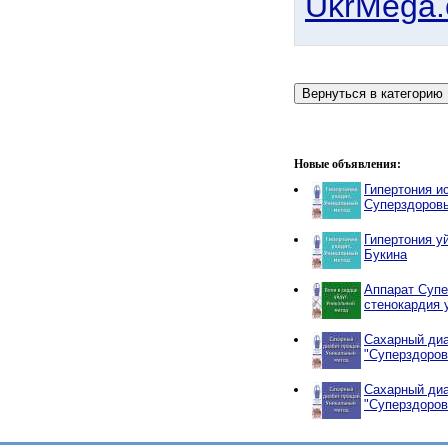
UkrMega
Новые объявления:
Гипертония и
Суперздоров
Гипертония у
Букина
Аппарат Супе
стенокардия 
Сахарный диа
"Суперздоров
Сахарный диа
"Суперздоров