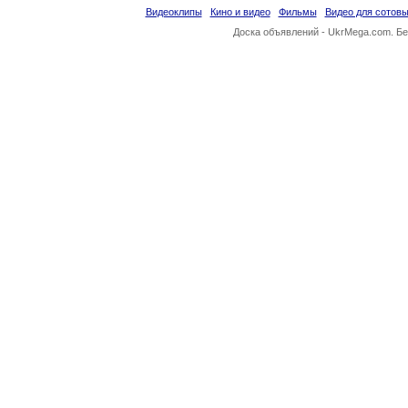
Видеоклипы
Кино и видео
Фильмы
Видео для сотов
Доска объявлений -
UkrMega.com
. Б