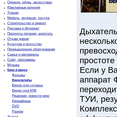
Одежда, обувь, аксессуары
Ювелирные изделия
Туризм
Мебель, интерьер, посуда
Строительство и ремонт
Реклама и Интернет
Дыхатель
Продукты питания, алкоголь
нескольк
Отдам даром
Культура и искусство
превосхо
Промышленное оборудование
Сырье и материалы
простоте
Софт, программы
Музыка
Если у В
Кино и видео
Фильмы
аппарат 
Видеоклипы
Видео для сотовых
переходи
Видео для КПК
Рецензии, новости кино
ТУИ, рез
Киноафиша
Комплекс
DVD
Разное
Услуги