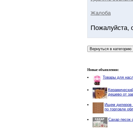
Жалоба
Пожалуйста, 
Новые объявления:
Товары для нас
Керамический
дешево от за
Ищем дилеров 
по торговле об
Сахар песок 