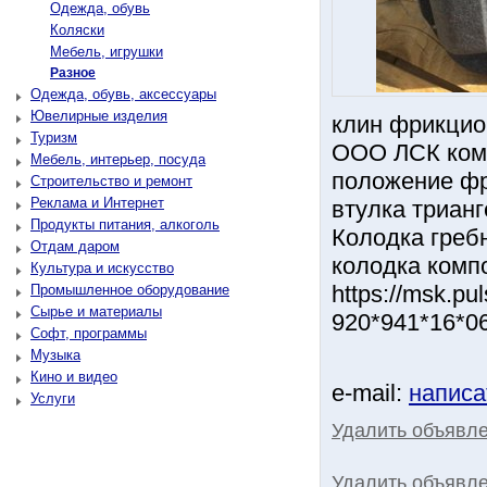
Одежда, обувь
Коляски
Мебель, игрушки
Разное
Одежда, обувь, аксессуары
Ювелирные изделия
клин фрикцио
Туризм
ООО ЛСК комп
Мебель, интерьер, посуда
положение фр
Строительство и ремонт
Реклама и Интернет
втулка трианг
Продукты питания, алкоголь
Колодка гребн
Отдам даром
колодка комп
Культура и искусство
https://msk.p
Промышленное оборудование
Сырье и материалы
920*941*16*0
Софт, программы
Музыка
Кино и видео
e-mail:
написа
Услуги
Удалить объявл
Удалить объявле