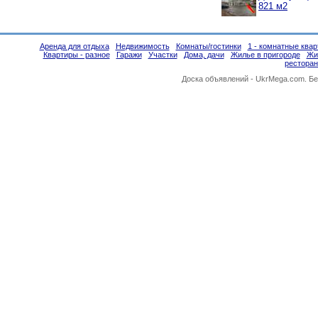
821 м2
Аренда для отдыха
Недвижимость
Комнаты/гостинки
1 - комнатные ква
Квартиры - разное
Гаражи
Участки
Дома, дачи
Жилье в пригороде
Жи
ресторан
Доска объявлений -
UkrMega.com
. Б