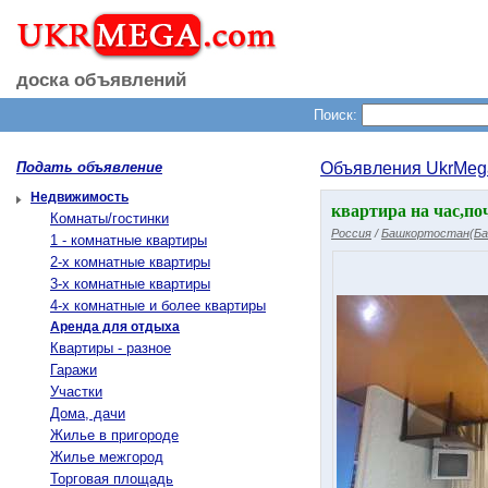
доска объявлений
Поиск:
Подать объявление
Объявления UkrMeg
Недвижимость
квартира на час,по
Комнаты/гостинки
Россия
/
Башкортостан(Ба
1 - комнатные квартиры
2-х комнатные квартиры
3-х комнатные квартиры
4-х комнатные и более квартиры
Аренда для отдыха
Квартиры - разное
Гаражи
Участки
Дома, дачи
Жилье в пригороде
Жилье межгород
Торговая площадь