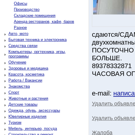
Офисы
Производство
Складские помещения
Аренда ресторанов, кафе, баров
Разное
сдаются/СДАМ
Авто, мото
Бытовая техника и электроника
двухкомнатны
Средства связи
ПОСУТОЧНО 
Компьютеры, оргтехника, игры,
программы
БОЛЬШЕ.
Обучение
89378332871
Здоровье и медицина
ЧАСОВАЯ ОПЛ
Красота, косметика
Работа / Вакансии
Знакомства
e-mail:
написа
Спорт
Животные и растения
Удалить объявл
Детские товары
Одежда, обувь, аксессуары
Ювелирные изделия
Удалить объявле
Туризм
Мебель, интерьер, посуда
Жалоба
Строительство и ремонт