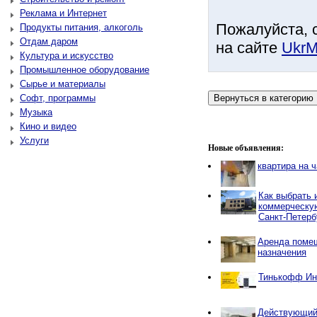
Реклама и Интернет
Пожалуйста, 
Продукты питания, алкоголь
Отдам даром
на сайте
UkrM
Культура и искусство
Промышленное оборудование
Сырье и материалы
Софт, программы
Музыка
Кино и видео
Услуги
Новые объявления:
квартира на 
Как выбрать
коммерческу
Санкт-Петерб
Аренда поме
назначения
Тинькофф Ин
Действующий