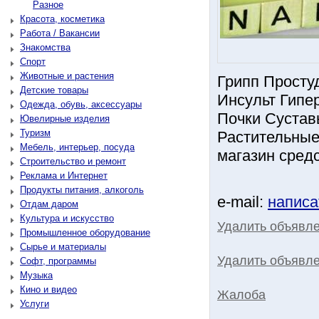
Разное
Красота, косметика
Работа / Вакансии
Знакомства
Спорт
Животные и растения
Грипп Просту
Детские товары
Инсульт Гипе
Одежда, обувь, аксессуары
Почки Сустав
Ювелирные изделия
Туризм
Растительные
Мебель, интерьер, посуда
магазин сред
Строительство и ремонт
Реклама и Интернет
Продукты питания, алкоголь
e-mail:
написа
Отдам даром
Культура и искусство
Удалить объявл
Промышленное оборудование
Сырье и материалы
Удалить объявле
Софт, программы
Музыка
Кино и видео
Жалоба
Услуги