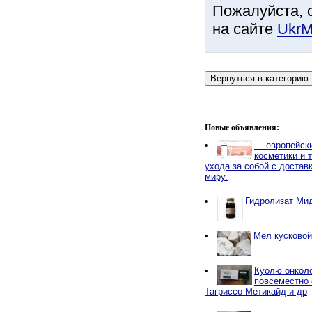
Пожалуйста, 
на сайте
UkrM
Новые объявления:
— европейски
косметики и 
ухода за собой с достав
миру.
Гидролизат Ми
Мел кусковой
Куолю онколо
повсеместно 
Тагриссо Метикайд и др