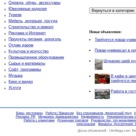
Одежда, обувь, аксессуары
Ювелирные изделия
Туризм
Мебель, интерьер, посуда
Строительство и ремонт
Новые объявления:
Реклама и Интернет
Продукты питания, алкоголь
Требуется повар-унив
Отдам даром
Повар-универсал в но
Культура и искусство
Промышленное оборудование
Шукаємо шеф ку
Сырье и материалы
Софт, программы
Музыка
В кафе в цен
требуется пе
Кино и видео
Услуги
Работа в гос
Бары, рестораны
Работа / Вакансии
Без спецнавыков, физический труд
И
Реклама, PR
Медицина, фармацевтика
Недвижимость
Некоммерческие о
Работа с клиентами
Розничная торговля
Руководство, топ-менеджме
персоналом
Финансы, бухгалтерия, 
Доска объявлений -
UkrMega.com
. Б