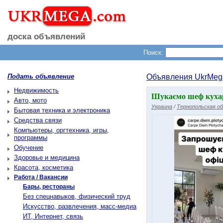
доска объявлений
Поиск:
Подать объявление
Объявления UkrMeg
Недвижимость
Шукаємо шеф кухар
Авто, мото
Украина
/
Тернопольская о
Бытовая техника и электроника
Средства связи
Компьютеры, оргтехника, игры,
программы
Обучение
Здоровье и медицина
Красота, косметика
Работа / Вакансии
Бары, рестораны
Без спецнавыков, физический труд
Искусство, развлечения, масс-медиа
ИТ, Интернет, связь