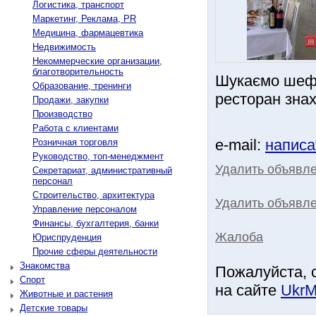
Логистика, транспорт
Маркетинг, Реклама, PR
Медицина, фармацевтика
Недвижимость
Некоммерческие организации,
благотворительность
Шукаємо шеф
Образование, тренинги
ресторан зна
Продажи, закупки
Производство
Работа с клиентами
e-mail:
написа
Розничная торговля
Руководство, топ-менеджмент
Удалить объявл
Секретариат, административный
персонал
Строительство, архитектура
Удалить объявле
Управление персоналом
Финансы, бухгалтерия, банки
Жалоба
Юриспруденция
Прочие сферы деятельности
Знакомства
Пожалуйста, 
Спорт
на сайте
UkrM
Животные и растения
Детские товары