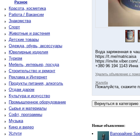
Разное
Красота, косметика
Работа / Вакансии
Знакомства
Спорт
Животные и растения
Детские товары
Одежда, обувь, аксессуары
Вода заряженная в ча
Ювелирные изделия
https://t.me/matricaisa
Туризм
https://invite.viber.com/..
Мебель, интерьер, посуда
+380 96 194 1143 Инна
Строительство и ремонт
Удалить объявление с пом
Реклама и Интернет
Жалоба
Продукты питания, алкоголь
Пожалуйста, скажите п
Отдам даром
Культура и искусство
Промышленное оборудование
Сырье и материалы
Софт, программы
Музыка
Новые объявления:
Кино и видео
Услуги
Вапорайзер Sp