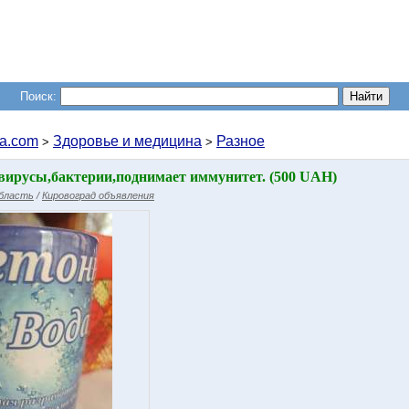
Поиск:
a.com
Здоровье и медицина
Разное
>
>
вирусы,бактерии,поднимает иммунитет. (500 UAH)
область
/
Кировоград объявления