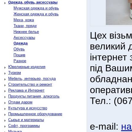
Одежда, обувь, аксессуары
Мужская одежда и обувь
Женская одежда и обувь
Меха, кожа
Ткани, пряди
Нижнее белье
Цех візь
Аксессуары
великий д
Одежда
Обувь
інтернет
Пошив
Разное
під Ваши
Ювелирные изделия
Туризм
обладнан
Мебель, интерьер, посуда
Строительство и ремонт
оперативн
Реклама и Интернет
Продукты питания, алкоголь
Тел.: (06
Отдам даром
Культура и искусство
Промышленное оборудование
Сырье и материалы
e-mail:
на
Софт, программы
Музыка