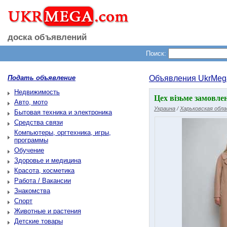
доска объявлений
Поиск:
Подать объявление
Объявления UkrMeg
Недвижимость
Цех візьме замовле
Авто, мото
Украина
/
Харьковская обл
Бытовая техника и электроника
Средства связи
Компьютеры, оргтехника, игры,
программы
Обучение
Здоровье и медицина
Красота, косметика
Работа / Вакансии
Знакомства
Спорт
Животные и растения
Детские товары