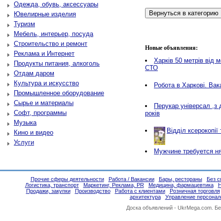
Одежда, обувь, аксессуары
Ювелирные изделия
Туризм
Мебель, интерьер, посуда
Строительство и ремонт
Новые объявления:
Реклама и Интернет
Харків 50 метрів від 
Продукты питания, алкоголь
СТО
Отдам даром
Культура и искусство
Робота в Харкові. Вак
Промышленное оборудование
Сырье и материалы
Перукар універсал ,з 
Софт, программы
років
Музыка
Відділ ксерокопії
Кино и видео
Услуги
Мужчине требуется ня
Прочие сферы деятельности
Работа / Вакансии
Бары, рестораны
Без с
Логистика, транспорт
Маркетинг, Реклама, PR
Медицина, фармацевтика
Н
Продажи, закупки
Производство
Работа с клиентами
Розничная торговля
архитектура
Управление персона
Доска объявлений -
UkrMega.com
. Б