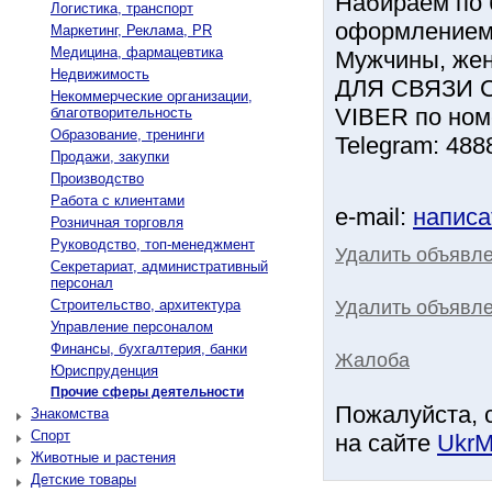
Набираем по 
Логистика, транспорт
оформлением 
Маркетинг, Реклама, PR
Медицина, фармацевтика
Мужчины, жен
Недвижимость
ДЛЯ СВЯЗИ
Некоммерческие организации,
VIBER по ном
благотворительность
Образование, тренинги
Telegram: 488
Продажи, закупки
Производство
Работа с клиентами
e-mail:
написа
Розничная торговля
Руководство, топ-менеджмент
Удалить объявл
Секретариат, административный
персонал
Удалить объявле
Строительство, архитектура
Управление персоналом
Финансы, бухгалтерия, банки
Жалоба
Юриспруденция
Прочие сферы деятельности
Пожалуйста, 
Знакомства
Спорт
на сайте
UkrM
Животные и растения
Детские товары