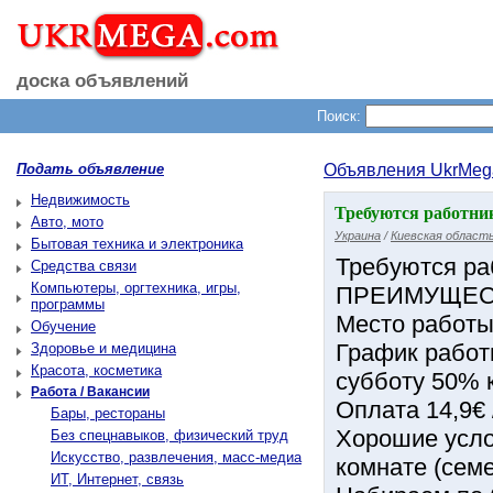
доска объявлений
Поиск:
Подать объявление
Объявления UkrMeg
Недвижимость
Требуются работник
Авто, мото
Украина
/
Киевская област
Бытовая техника и электроника
Требуются ра
Средства связи
Компьютеры, оргтехника, игры,
ПРЕИМУЩЕС
программы
Место работы:
Обучение
График работ
Здоровье и медицина
Красота, косметика
субботу 50% к
Работа / Вакансии
Оплата 14,9€ /
Бары, рестораны
Хорошие усло
Без спецнавыков, физический труд
Искусство, развлечения, масс-медиа
комнате (сем
ИТ, Интернет, связь