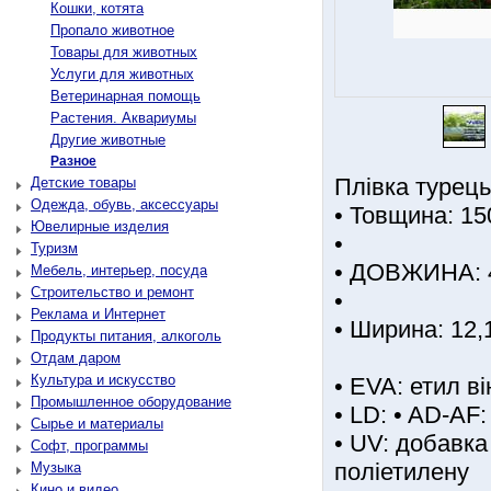
Кошки, котята
Пропало животное
Товары для животных
Услуги для животных
Ветеринарная помощь
Растения. Аквариумы
Другие животные
Разное
Плівка турець
Детские товары
Одежда, обувь, аксессуары
• Товщина: 15
Ювелирные изделия
•
Туризм
• ДОВЖИНА: 45
Мебель, интерьер, посуда
Строительство и ремонт
•
Реклама и Интернет
• Ширина: 12,
Продукты питания, алкоголь
Отдам даром
Культура и искусство
• EVA: етил в
Промышленное оборудование
• LD: • AD-AF
Сырье и материалы
• UV: добавк
Софт, программы
поліетилену
Музыка
Кино и видео