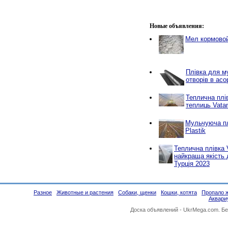
Новые объявления:
Мел кормово
Плівка для м
отворів в асо
Теплична плі
теплиць Vatan
Мульчуюча пл
Plastik
Теплична плівка V
найкраща якість
Турція 2023
Разное
Животные и растения
Собаки, щенки
Кошки, котята
Пропало 
Аквар
Доска объявлений -
UkrMega.com
. Б