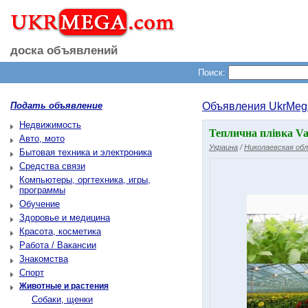
доска объявлений
Поиск:
Подать объявление
Объявления UkrMeg
Недвижимость
Теплична плівка Vat
Авто, мото
Украина
/
Николаевская об
Бытовая техника и электроника
Средства связи
Компьютеры, оргтехника, игры,
программы
Обучение
Здоровье и медицина
Красота, косметика
Работа / Вакансии
Знакомства
Спорт
Животные и растения
Собаки, щенки