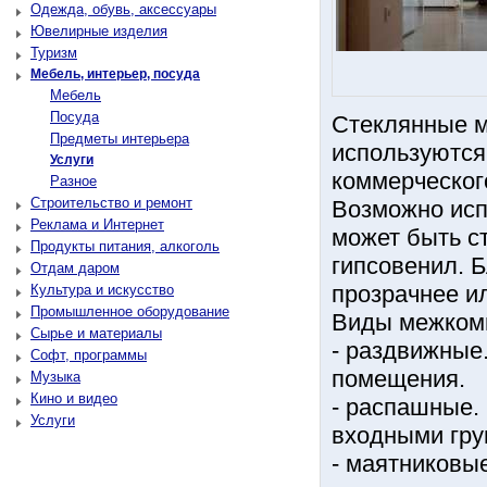
Одежда, обувь, аксессуары
Ювелирные изделия
Туризм
Мебель, интерьер, посуда
Мебель
Посуда
Стеклянные м
Предметы интерьера
используются
Услуги
коммерческог
Разное
Строительство и ремонт
Возможно исп
Реклама и Интернет
может быть с
Продукты питания, алкоголь
гипсовенил. 
Отдам даром
прозрачнее ил
Культура и искусство
Промышленное оборудование
Виды межкомн
Сырье и материалы
- раздвижные
Софт, программы
помещения.
Музыка
Кино и видео
- распашные.
Услуги
входными гру
- маятниковы