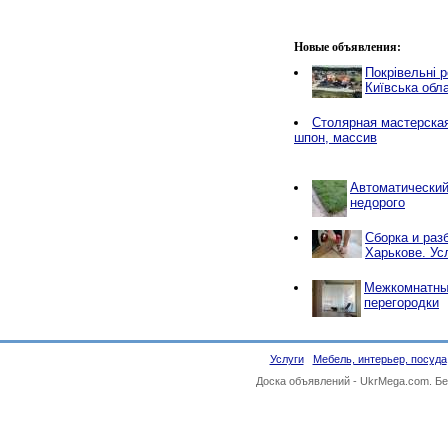
Новые объявления:
Покрівельні р
Київська обл
Столярная мастерская
шпон, массив
Автоматический
недорого
Сборка и раз
Харькове. Ус
Межкомнатны
перегородки
Услуги
Мебель, интерьер, посуда
Доска объявлений -
UkrMega.com
. Б