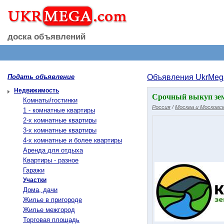
доска объявлений
Подать объявление
Объявления UkrMeg
Недвижимость
Срочный выкуп зем
Комнаты/гостинки
Россия
/
Москва и Московск
1 - комнатные квартиры
2-х комнатные квартиры
3-х комнатные квартиры
4-х комнатные и более квартиры
Аренда для отдыха
Квартиры - разное
Гаражи
Участки
Дома, дачи
Жилье в пригороде
Жилье межгород
Торговая площадь