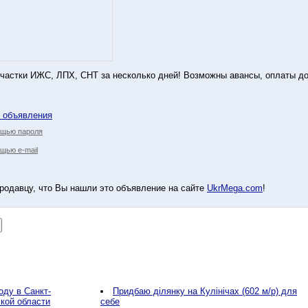
частки ИЖС, ЛПХ, СНТ за несколько дней! Возможны авансы, оплаты до
у объявления
ощью пароля
щью e-mail
родавцу, что Вы нашли это объявление на сайте
UkrMega.com
!
оду в Санкт-
Придбаю ділянку на Кулінічах (602 м/р) для
кой области
себе