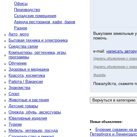
Офисы
Производство
Складские помещения
Аренда ресторанов, кафе, баров
Разное
Выкупаем земельные у
Авто, мото
помочь.
Бытовая техника и электроника
Средства связи
e-mail:
написать автор
Компьютеры, оргтехника, игры,
программы
Удалить объявление с пом
Обучение
Удалить объявление с помо
Здоровье и медицина
Красота, косметика
Жалоба
Работа / Вакансии
Пожалуйста, скажите п
Знакомства
Спорт
Животные и растения
Детские товары
Одежда, обувь, аксессуары
Ювелирные изделия
Новые объявления:
Туризм
Бурение скважин на в
Мебель, интерьер, посуда
Петербурге и Ленинградс
Строительство и ремонт