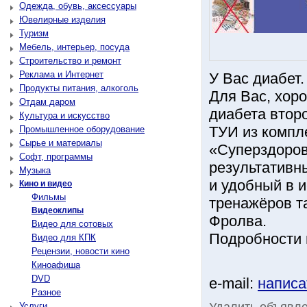
Одежда, обувь, аксессуары
Ювелирные изделия
Туризм
Мебель, интерьер, посуда
Строительство и ремонт
Реклама и Интернет
У Вас диабет.
Продукты питания, алкоголь
Для Вас, хор
Отдам даром
диабета втор
Культура и искусство
ТУИ из компл
Промышленное оборудование
Сырье и материалы
«Суперздоров
Софт, программы
результативн
Музыка
и удобный в 
Кино и видео
Фильмы
тренажёров т
Видеоклипы
Фролва.
Видео для сотовых
Подробности н
Видео для КПК
Рецензии, новости кино
Киноафиша
DVD
e-mail:
написа
Разное
Удалить объявл
Услуги