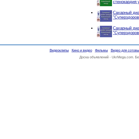
стенокардия 
Сахарный диа
"Суперздоров
Сахарный диа
"Суперздоров
Видеоклипы
Кино и видео
Фильмы
Видео для сотов
Доска объявлений -
UkrMega.com
. Б