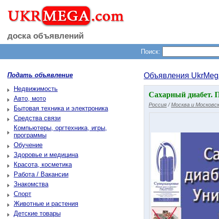
доска объявлений
Поиск:
Подать объявление
Объявления UkrMeg
Недвижимость
Сахарный диабет. 
Авто, мото
Россия
/
Москва и Московск
Бытовая техника и электроника
Средства связи
Компьютеры, оргтехника, игры,
программы
Обучение
Здоровье и медицина
Красота, косметика
Работа / Вакансии
Знакомства
Спорт
Животные и растения
Детские товары