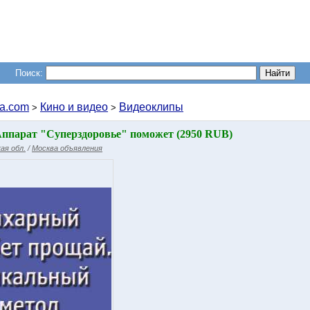
Поиск:
a.com
Кино и видео
Видеоклипы
>
>
Аппарат "Суперздоровье" поможет (2950 RUB)
ая обл.
/
Москва объявления