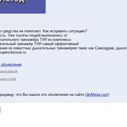
е средства не помогают. Как исправить ситуацию?
сть. Уже тысячи людей вылечились от
хательного тренажёра ТУИ из комплекса
ательный тренажёр ТУИ самый эффективный
ании из известных дыхательных тренажёров таких как Самоздрав, дыха
uperzdorovie.ru
у объявления
ощью пароля
щью e-mail
родавцу, что Вы нашли это объявление на сайте
UkrMega.com
!