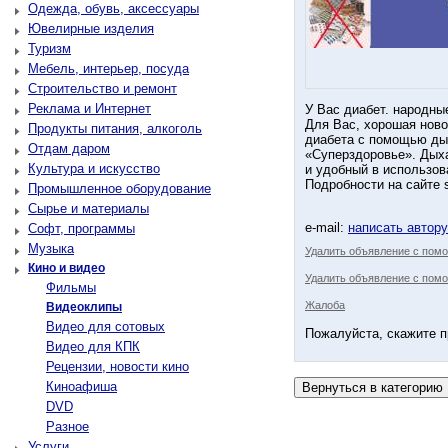
Одежда, обувь, аксессуары
Ювелирные изделия
Туризм
Мебель, интерьер, посуда
Строительство и ремонт
Реклама и Интернет
У Вас диабет. народны
Для Вас, хорошая ново
Продукты питания, алкоголь
диабета с помощью ды
Отдам даром
«Суперздоровье». Дых
Культура и искусство
и удобный в использов
Подробности на сайте s
Промышленное оборудование
Сырье и материалы
e-mail:
написать автор
Софт, программы
Музыка
Удалить объявление с пом
Кино и видео
Удалить объявление с помо
Фильмы
Жалоба
Видеоклипы
Видео для сотовых
Пожалуйста, скажите п
Видео для КПК
Рецензии, новости кино
Киноафиша
DVD
Разное
Услуги