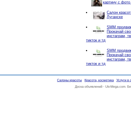
картину с фото
Салон красот
Луганске
SMM продвиж
Прокачай сво
инстаграм, тв
тикток и тд
SMM продвиж
Прокачай сво
инстаграм, тв
тикток и тд
Салоны красоты
Красота, косметика
Услуги в 
Доска объявлений -
UkrMega.com
. Б