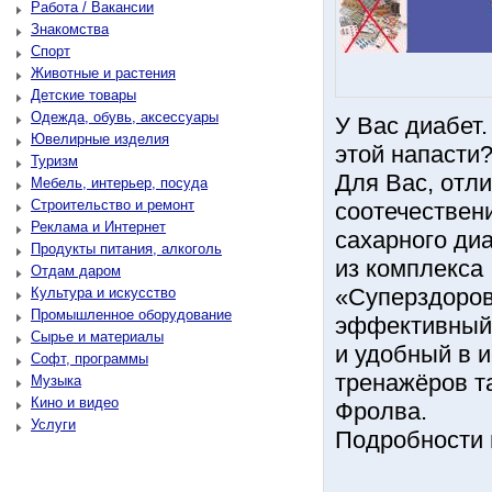
Работа / Вакансии
Знакомства
Спорт
Животные и растения
Детские товары
Одежда, обувь, аксессуары
У Вас диабет
Ювелирные изделия
этой напасти
Туризм
Для Вас, отл
Мебель, интерьер, посуда
Строительство и ремонт
соотечествен
Реклама и Интернет
сахарного ди
Продукты питания, алкоголь
из комплекса
Отдам даром
«Суперздоров
Культура и искусство
Промышленное оборудование
эффективный
Сырье и материалы
и удобный в 
Софт, программы
тренажёров т
Музыка
Кино и видео
Фролва.
Услуги
Подробности н