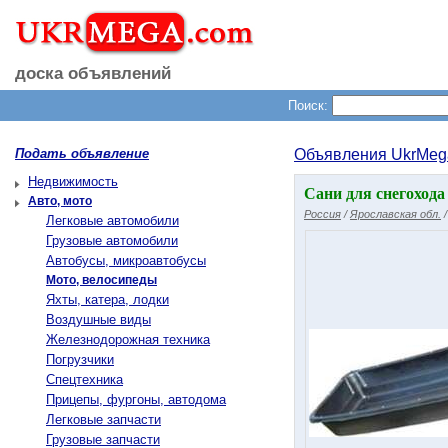
доска объявлений
Поиск:
Подать объявление
Объявления UkrMeg
Недвижимость
Сани для снегохода
Авто, мото
Россия
/
Ярославская обл.
Легковые автомобили
Грузовые автомобили
Автобусы, микроавтобусы
Мото, велосипеды
Яхты, катера, лодки
Воздушные виды
Железнодорожная техника
Погрузчики
Спецтехника
Прицепы, фургоны, автодома
Легковые запчасти
Грузовые запчасти