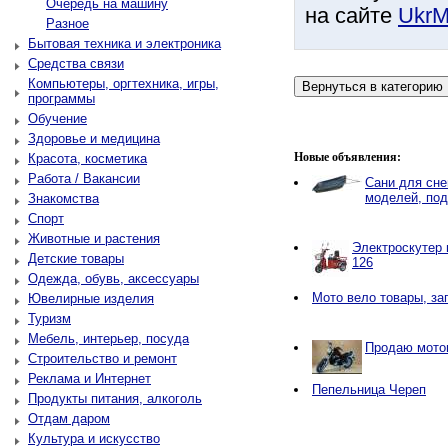
Очередь на машину
на сайте
UkrM
Разное
Бытовая техника и электроника
Средства связи
Компьютеры, оргтехника, игры,
программы
Обучение
Здоровье и медицина
Новые объявления:
Красота, косметика
Работа / Вакансии
Сани для сне
моделей, под
Знакомства
Спорт
Животные и растения
Электроскутер 
Детские товары
126
Одежда, обувь, аксессуары
Мото вело товары, за
Ювелирные изделия
Туризм
Мебель, интерьер, посуда
Продаю мото
Строительство и ремонт
Реклама и Интернет
Пепельница Череп
Продукты питания, алкоголь
Отдам даром
Культура и искусство