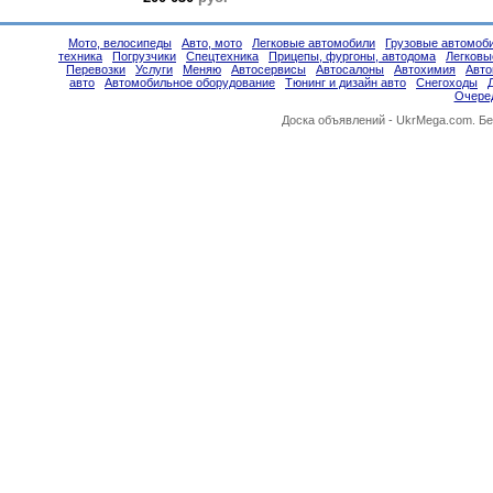
Мото, велосипеды
Авто, мото
Легковые автомобили
Грузовые автомоб
техника
Погрузчики
Спецтехника
Прицепы, фургоны, автодома
Легковы
Перевозки
Услуги
Меняю
Автосервисы
Автосалоны
Автохимия
Авт
авто
Автомобильное оборудование
Тюнинг и дизайн авто
Снегоходы
Очере
Доска объявлений -
UkrMega.com
. Б