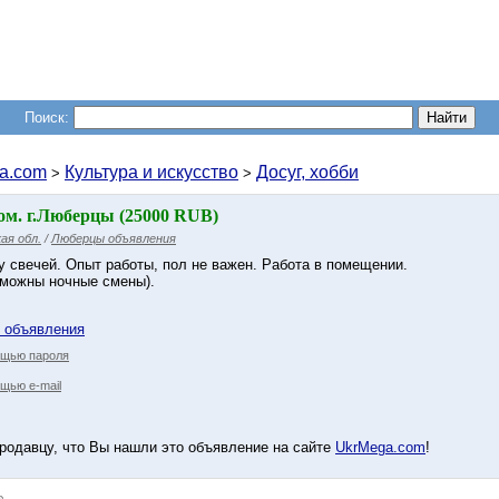
Поиск:
a.com
Культура и искусство
Досуг, хобби
>
>
ом. г.Люберцы (25000 RUB)
ая обл.
/
Люберцы объявления
у свечей. Опыт работы, пол не важен. Работа в помещении.
зможны ночные смены).
у объявления
ощью пароля
щью e-mail
родавцу, что Вы нашли это объявление на сайте
UkrMega.com
!