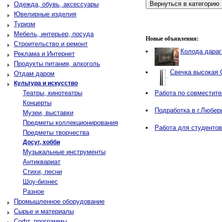
Одежда, обувь, аксессуары
Ювелирные изделия
Туризм
Мебель, интерьер, посуда
Новые объявления:
Строительство и ремонт
Колода дараг
Реклама и Интернет
Продукты питания, алкоголь
Свечка высокая 
Отдам даром
Культура и искусство
Театры, кинотеатры
Работа по совместите
Концерты
Подработка в г.Любер
Музеи, выставки
Предметы коллекционирования
Работа для студентов
Предметы творчества
Досуг, хобби
Музыкальные инструменты
Антиквариат
Стихи, песни
Шоу-бизнес
Разное
Промышленное оборудование
Сырье и материалы
Софт, программы