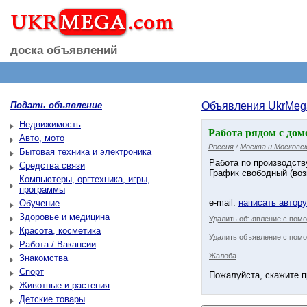
доска объявлений
Подать объявление
Объявления UkrMeg
Недвижимость
Работа рядом с дом
Авто, мото
Россия
/
Москва и Московск
Бытовая техника и электроника
Работа по производств
Средства связи
График свободный (во
Компьютеры, оргтехника, игры,
программы
e-mail:
написать автор
Обучение
Здоровье и медицина
Удалить объявление с пом
Красота, косметика
Удалить объявление с помо
Работа / Вакансии
Жалоба
Знакомства
Спорт
Пожалуйста, скажите п
Животные и растения
Детские товары