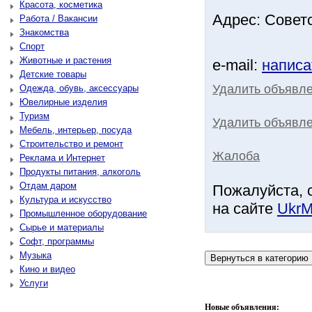
Красота, косметика
Адрес: Советс
Работа / Вакансии
Знакомства
Спорт
Животные и растения
e-mail:
написа
Детские товары
Удалить объявл
Одежда, обувь, аксессуары
Ювелирные изделия
Туризм
Удалить объявле
Мебель, интерьер, посуда
Строительство и ремонт
Жалоба
Реклама и Интернет
Продукты питания, алкоголь
Отдам даром
Пожалуйста, 
Культура и искусство
на сайте
UkrM
Промышленное оборудование
Сырье и материалы
Софт, программы
Музыка
Кино и видео
Услуги
Новые объявления: