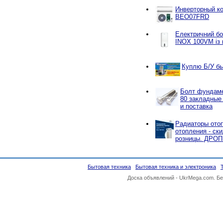
Инверторный к
BEO07FRD
Електричний б
INOX 100VM із 
Куплю Б/У бы
Болт фундаме
80 закладные
и поставка
Радиаторы отоп
отопления - ск
розницы. ДРО
Бытовая техника
Бытовая техника и электроника
Доска объявлений -
UkrMega.com
. Б