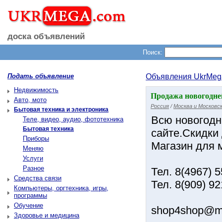
доска объявлений
Поиск:
Подать объявление
Объявления UkrMeg
Недвижимость
Продажа новогодне
Авто, мото
Россия
/
Москва и Московск
Бытовая техника и электроника
Всю новогодн
Теле, видео, аудио, фототехника
Бытовая техника
сайте.Скидки 
Приборы
Магазин для 
Меняю
Услуги
Разное
Тел. 8(4967) 5
Средства связи
Тел. 8(909) 92
Компьютеры, оргтехника, игры,
программы
Обучение
shop4shop@ma
Здоровье и медицина