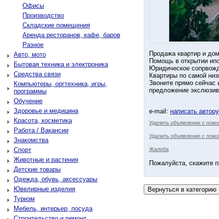
Офисы
Производство
Складские помещения
Аренда ресторанов, кафе, баров
Разное
Продажа квартир и дом
Авто, мото
Помощь в открытии ип
Бытовая техника и электроника
Юридическое сопрвожд
Средства связи
Квартиры по самой низ
Звоните прямо сейчас 
Компьютеры, оргтехника, игры,
предложение экслюзивн
программы
Обучение
Здоровье и медицина
e-mail:
написать автор
Красота, косметика
Удалить объявление с пом
Работа / Вакансии
Удалить объявление с помо
Знакомства
Спорт
Жалоба
Животные и растения
Пожалуйста, скажите п
Детские товары
Одежда, обувь, аксессуары
Ювелирные изделия
Туризм
Мебель, интерьер, посуда
Строительство и ремонт