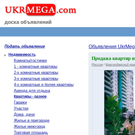
доска объявлений
Подать объявление
Объявления UkrMeg
Недвижимость
Продажа квартир и 
Комнаты/гостинки
Россия
/
Краснодарский кра
1 - комнатные квартиры
2-х комнатные квартиры
3-х комнатные квартиры
4-х комнатные и более квартиры
Аренда для отдыха
Квартиры - разное
Гаражи
Участки
Дома, дачи
Жилье в пригороде
Жилье межгород
Торговая площадь