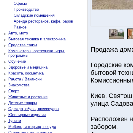
Офисы
Производство
Складские помещения
Аренда ресторанов, кафе, баров
Разное
Авто, мото
Бытовая техника и электроника
Средства связи
Продажа дома
Компьютеры, оргтехника, игры,
программы
Обучение
Городские ко
Здоровье и медицина
бытовой техн
Красота, косметика
Комиссионные
Работа / Вакансии
Знакомства
Спорт
Киев, Святош
Животные и растения
улица Садова
Детские товары
Одежда, обувь, аксессуары
Ювелирные изделия
Расположен н
Туризм
забором.
Мебель, интерьер, посуда
Строительство и ремонт