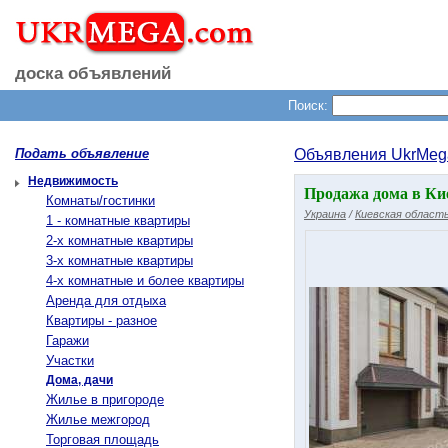
доска объявлений
Поиск:
Подать объявление
Объявления UkrMeg
Недвижимость
Продажа дома в Кие
Комнаты/гостинки
Украина
/
Киевская област
1 - комнатные квартиры
2-х комнатные квартиры
3-х комнатные квартиры
4-х комнатные и более квартиры
Аренда для отдыха
Квартиры - разное
Гаражи
Участки
Дома, дачи
Жилье в пригороде
Жилье межгород
Торговая площадь