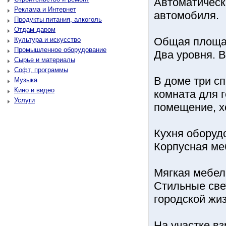
Автоматическ
Реклама и Интернет
автомобиля.
Продукты питания, алкоголь
Отдам даром
Общая площадь
Культура и искусство
Промышленное оборудование
Два уровня. В
Сырье и материалы
Софт, программы
В доме три сп
Музыка
Кино и видео
комната для г
Услуги
помещение, х
Кухня оборуд
Корпусная меб
Мягкая мебел
Стильные свет
городской жиз
На участке в