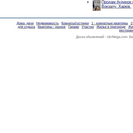
Продам будинок 
Вокзалу. Харків.
Дома, дачи
Недвижимость
Комнаты/гостинки
1 - комнатные квартиры
2
для отдыха
Квартиры - разное
Гаражи
Участки
Жилье в пригороде
Жи
ресторан
Доска объявлений -
UkrMega.com
. Б