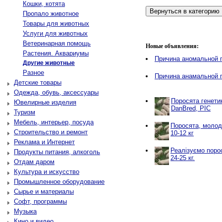
Кошки, котята
Пропало животное
Товары для животных
Услуги для животных
Ветеринарная помощь
Новые объявления:
Растения. Аквариумы
Причина аномальной 
Другие животные
Разное
Причина анамальной 
Детские товары
Одежда, обувь, аксессуары
Поросята генетик
Ювелирные изделия
DanBred, PIC
Туризм
Мебель, интерьер, посуда
Поросята, молодня
Строительство и ремонт
10-12 кг
Реклама и Интернет
Реалізуємо порося
Продукты питания, алкоголь
24-25 кг.
Отдам даром
Культура и искусство
Промышленное оборудование
Сырье и материалы
Софт, программы
Музыка
Кино и видео