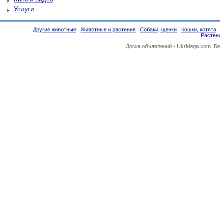
Услуги
Другие животные
Животные и растения
Собаки, щенки
Кошки, котята
Растен
Доска объявлений -
UkrMega.com
. Б