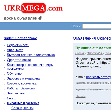
доска объявлений
Поиск:
Подать объявление
Объявления UkrMeg
Недвижимость
Причина анамальной
Авто, мото
Россия
/
Омская обл.
/
Знам
Бытовая техника и электроника
Найдена причина аном
Средства связи
Ответ на сайте: https://
Компьютеры, оргтехника, игры,
Научный доклад.
программы
Обучение
e-mail:
написать автор
Здоровье и медицина
Удалить объявление с пом
Красота, косметика
Работа / Вакансии
Удалить объявление с помо
Знакомства
Жалоба
Спорт
Животные и растения
Пожалуйста, скажите п
Собаки, щенки