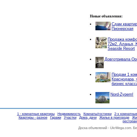
Новые объявления:
Сдам квартир
Пионерская
Продажа комфо
72м2. Аланья, 
Seaside Resort
Довготривала Ор
Продам 1 ком.
Краснодара, 
бизнес класс
Nord-Zypern!
1 - комнатные квартиры
Недвижимость
Комнаты/гостинки
2-х комнатные
Квартиры - разное
Гаражи
Участки
Дома, дачи
Жилье в пригороде
Жи
ресторан
Доска объявлений -
UkrMega.com
. Б