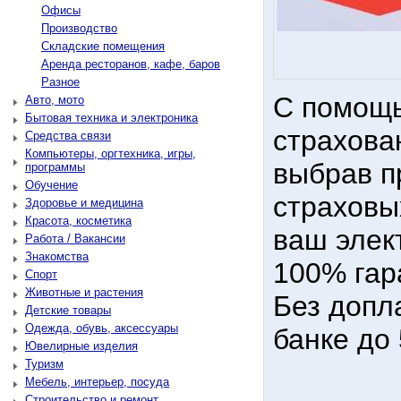
Офисы
Производство
Складские помещения
Аренда ресторанов, кафе, баров
Разное
С помощь
Авто, мото
Бытовая техника и электроника
страхова
Средства связи
Компьютеры, оргтехника, игры,
выбрав п
программы
Обучение
страховы
Здоровье и медицина
Красота, косметика
ваш элек
Работа / Вакансии
Знакомства
100% гар
Спорт
Животные и растения
Без допл
Детские товары
Одежда, обувь, аксессуары
банке до
Ювелирные изделия
Туризм
Мебель, интерьер, посуда
Строительство и ремонт