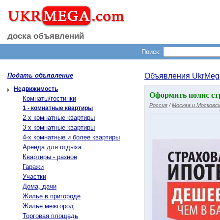
доска объявлений
Поиск:
Подать объявление
Объявления UkrMeg
Недвижимость
Оформить полис ст
Комнаты/гостинки
Россия
/
Москва и Московск
1 - комнатные квартиры
2-х комнатные квартиры
3-х комнатные квартиры
4-х комнатные и более квартиры
Аренда для отдыха
Квартиры - разное
Гаражи
Участки
Дома, дачи
Жилье в пригороде
Жилье межгород
Торговая площадь