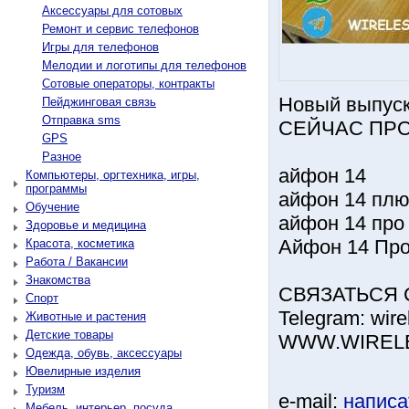
Аксессуары для сотовых
Ремонт и сервис телефонов
Игры для телефонов
Мелодии и логотипы для телефонов
Сотовые операторы, контракты
Новый выпуск 
Пейджинговая связь
Отправка sms
СЕЙЧАС ПРО
GPS
Разное
айфон 14
Компьютеры, оргтехника, игры,
программы
айфон 14 пл
Обучение
айфон 14 про
Здоровье и медицина
Айфон 14 Про
Красота, косметика
Работа / Вакансии
Знакомства
СВЯЗАТЬСЯ 
Спорт
Telegram: wir
Животные и растения
Детские товары
WWW.WIREL
Одежда, обувь, аксессуары
Ювелирные изделия
Туризм
e-mail:
написа
Мебель, интерьер, посуда