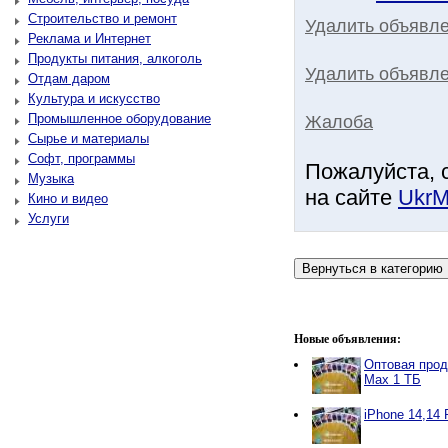
Строительство и ремонт
Удалить объявл
Реклама и Интернет
Продукты питания, алкоголь
Удалить объявле
Отдам даром
Культура и искусство
Промышленное оборудование
Жалоба
Сырье и материалы
Софт, программы
Пожалуйста, 
Музыка
на сайте
UkrM
Кино и видео
Услуги
Новые объявления:
Оптовая прод
Max 1 ТБ
iPhone 14,14 