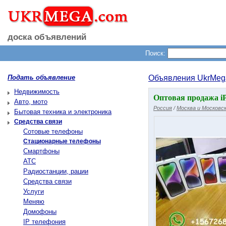
доска объявлений
Поиск:
Подать объявление
Объявления UkrMeg
Недвижимость
Оптовая продажа iP
Авто, мото
Россия
/
Москва и Московск
Бытовая техника и электроника
Средства связи
Сотовые телефоны
Стационарные телефоны
Смартфоны
АТС
Радиостанции, рации
Средства связи
Услуги
Меняю
Домофоны
IP телефония