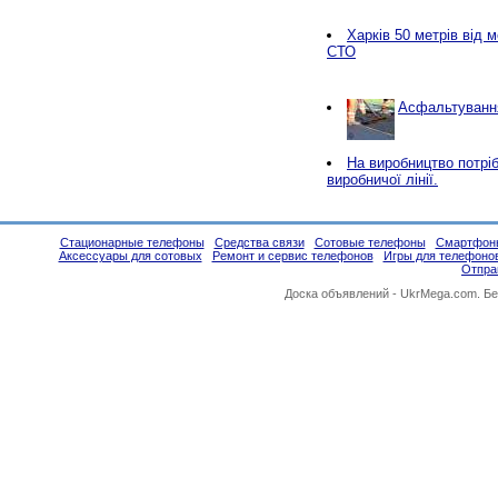
Харків 50 метрів від 
СТО
Асфальтування
Нa виробництво потріб
виробничої лінії.
Стационарные телефоны
Средства связи
Сотовые телефоны
Смартфон
Аксессуары для сотовых
Ремонт и сервис телефонов
Игры для телефоно
Отпра
Доска объявлений -
UkrMega.com
. Б