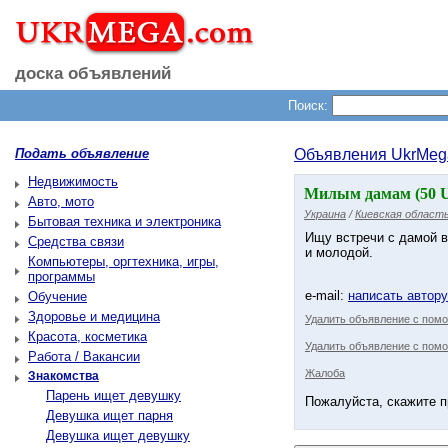
доска объявлений
Поиск:
Подать объявление
Объявления UkrMeg
Недвижимость
Милым дамам (50 
Авто, мото
Украина
/
Киевская област
Бытовая техника и электроника
Ищу встречи с дамой в 
Средства связи
и молодой.
Компьютеры, оргтехника, игры,
программы
e-mail:
написать автор
Обучение
Здоровье и медицина
Удалить объявление с пом
Красота, косметика
Удалить объявление с помо
Работа / Вакансии
Жалоба
Знакомства
Парень ищет девушку
Пожалуйста, скажите п
Девушка ищет парня
Девушка ищет девушку