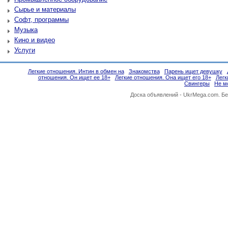
Сырье и материалы
Софт, программы
Музыка
Кино и видео
Услуги
Легкие отношения. Интин в обмен на
Знакомства
Парень ищет девушку
отношения. Он ищет ее 18+
Легкие отношения. Она ищет его 18+
Легк
Свингеры
Не м
Доска объявлений -
UkrMega.com
. Б