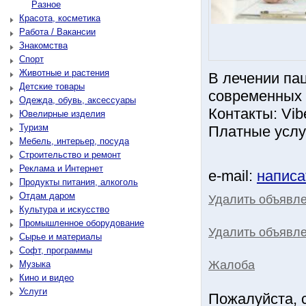
Разное
Красота, косметика
Работа / Вакансии
Знакомства
Спорт
Животные и растения
В лечении па
Детские товары
современных 
Одежда, обувь, аксессуары
Контакты: Vib
Ювелирные изделия
Туризм
Платные услуг
Мебель, интерьер, посуда
Строительство и ремонт
Реклама и Интернет
e-mail:
написа
Продукты питания, алкоголь
Отдам даром
Удалить объявл
Культура и искусство
Промышленное оборудование
Удалить объявле
Сырье и материалы
Софт, программы
Жалоба
Музыка
Кино и видео
Услуги
Пожалуйста, 