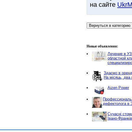
на сайте
UkrM
Новые объявления:
Лечение в УЗ
областной кл
специализиро
Здаємо в оренд
На місяць, два 
Aizen Power
Профессиональ
дефектолога в 
Сучасні стома
Івано-Франкі