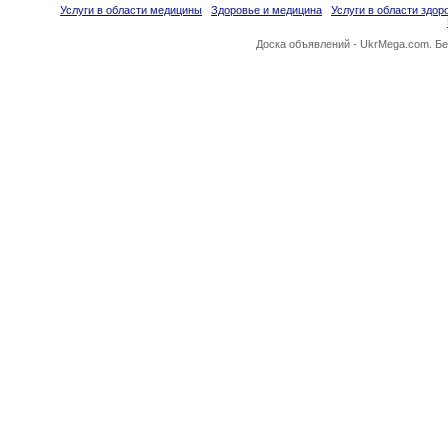
Услуги в области медицины
Здоровье и медицина
Услуги в области здор
Доска объявлений -
UkrMega.com
. Б