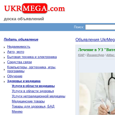
доска объявлений
Поиск:
Подать объявление
Объявления UkrMeg
Недвижимость
Лечение в УЗ "Вит
Авто, мото
ЮАР
/
Йоханесбург
/
Аддис
Бытовая техника и электроника
Средства связи
Компьютеры, оргтехника, игры,
программы
Обучение
Здоровье и медицина
Услуги в области медицины
Услуги в области здоровья
Услуги нетрадиционной медицины
Медицинские товары
Товары для здоровья, БАД
Меняю