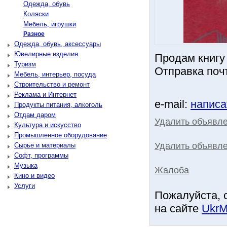
Одежда, обувь
Коляски
Мебель, игрушки
Разное
Одежда, обувь, аксессуары
Ювелирные изделия
Продам книг
Туризм
Отправка поч
Мебель, интерьер, посуда
Строительство и ремонт
Реклама и Интернет
e-mail:
написа
Продукты питания, алкоголь
Отдам даром
Удалить объявл
Культура и искусство
Промышленное оборудование
Удалить объявле
Сырье и материалы
Софт, программы
Музыка
Жалоба
Кино и видео
Услуги
Пожалуйста, 
на сайте
UkrM