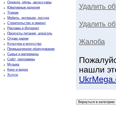
Одежда, обувь, аксессуары
Удалить о
Ювелирные изделия
Туризм
Мебель, интерьер, посуда
Удалить об
Строительство и ремонт
Реклама и Интернет
Продукты питания, алкоголь
Отдам даром
Жалоба
Культура и искусство
Промышленное оборудование
Сырье и материалы
Пожалуйс
Софт, программы
Музыка
нашли эт
Кино и видео
Услуги
UkrMega