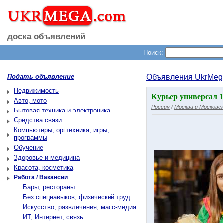
доска объявлений
Поиск:
Подать объявление
Объявления UkrMeg
Недвижимость
Курьер универсал 1
Авто, мото
Россия
/
Москва и Московск
Бытовая техника и электроника
Средства связи
Компьютеры, оргтехника, игры,
программы
Обучение
Здоровье и медицина
Красота, косметика
Работа / Вакансии
Бары, рестораны
Без спецнавыков, физический труд
Искусство, развлечения, масс-медиа
ИТ, Интернет, связь