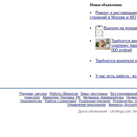
Новые объявления:
Ремонт и реставрация
строений в Москве и МО
Выходи на подраб
Требуется ме
удаленку (мо
000 рублей
Требуются водители к
У нас есть работа - в
Продажи, закупки
Работа / Вакансии
Бары, рестораны
Без спецнавыков
транспорт
Маркетинг, Реклама, PR
Медицина, фармацевтика
Недви
Производство
Работа с клиентами
Розничная торговля
Руководство, 
Управление персоналом
Финансы, бухгалт
Доска объявлений -
UkrMega.com
. Б