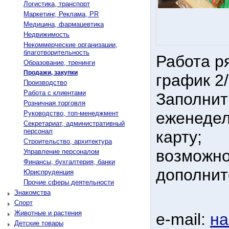
Логистика, транспорт
Маркетинг, Реклама, PR
Медицина, фармацевтика
Недвижимость
Некоммерческие организации,
благотворительность
Работа р
Образование, тренинги
Продажи, закупки
график 2/
Производство
Работа с клиентами
Заполнить
Розничная торговля
еженедел
Руководство, топ-менеджмент
Секретариат, административный
персонал
карту;
Строительство, архитектура
возможно
Управление персоналом
Финансы, бухгалтерия, банки
дополнит
Юриспруденция
Прочие сферы деятельности
Знакомства
Спорт
Животные и растения
e-mail:
на
Детские товары