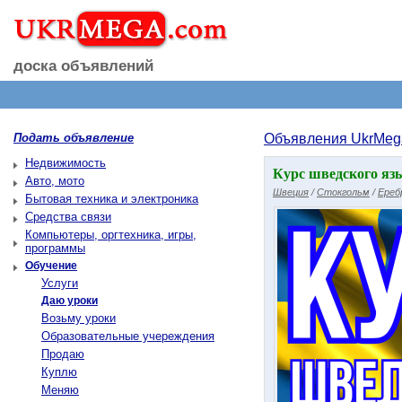
доска объявлений
Подать объявление
Объявления UkrMeg
Недвижимость
Курс шведского яз
Авто, мото
Швеция
/
Стокгольм
/
Ереб
Бытовая техника и электроника
Средства связи
Компьютеры, оргтехника, игры,
программы
Обучение
Услуги
Даю уроки
Возьму уроки
Образовательные учереждения
Продаю
Куплю
Меняю