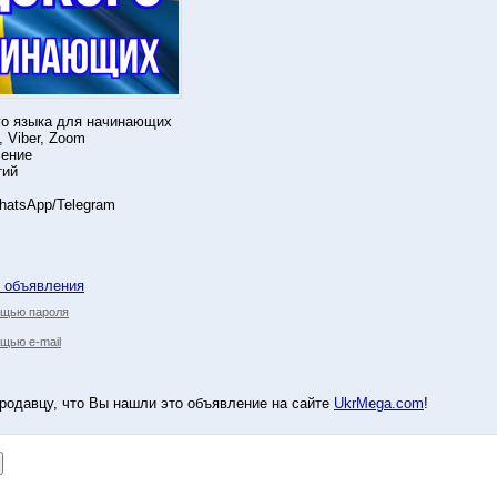
го языка для начинающих
, Viber, Zoom
чение
тий
hatsApp/Telegram
у объявления
ощью пароля
щью e-mail
родавцу, что Вы нашли это объявление на сайте
UkrMega.com
!