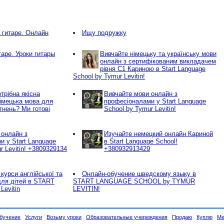
а гитаре. Онлайн
Ищу подружку
таре. Уроки гитары
Вивчайте німецьку та українську мови
онлайн з сертифікованим викладачем
рівня С1 Кариною в Start Language
School by Tymur Levitin!
трібна якісна
Вивчайте мови онлайн з
німецька мова для
професіоналами у Start Language
гнень? Ми готові
School by Tymur Levitin!
 онлайн з
Изучайте немецкий онлайн Кариной
и у Start Language
в Start Language School!
r Levitin! +3809329134
+380932913429
курси англійської та
Онлайн-обучение шведскому языку в
для дітей в START
START LANGUAGE SCHOOL by TYMUR
Levitin
LEVITIN!
бучение
Услуги
Возьму уроки
Образовательные учереждения
Продаю
Куплю
Ме