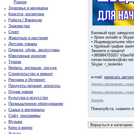
Разное
Здоровье и медицина
Красота, косметика
Работа / Вакансии
Знакомства
Спорт
Базовый курс шведско
• Уроки онлайн в Skype
Животные и растения
• Индивидуальное обу
Детские товары
• Удобный график заня
Одежда, обувь, аксессуары
️Звоните и пишите!
+380984755557 Viber/W
Ювелирные изделия
roman-teslenko@ukr.net
Туризм
️Skype: r_teslenko
Мебель, интерьер, посуда
Строительство и ремонт
e-mail:
написать автор
Реклама и Интернет
Удалить объявление с пом
Продукты питания, алкоголь
Отдам даром
Удалить объявление с помо
Культура и искусство
Жалоба
Промышленное оборудование
Пожалуйста, скажите п
Сырье и материалы
Софт, программы
Музыка
Кино и видео
Услуги