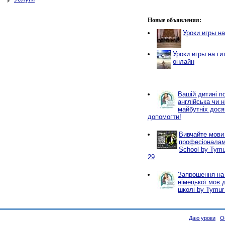
Новые объявления:
Уроки игры н
Уроки игры на ги
онлайн
Вашій дитині по
англійська чи 
майбутніх дося
допомогти!
Вивчайте мови
професіоналам
School by Tymu
29
Запрошення на 
німецької мов 
школі by Tymur 
Даю уроки
О