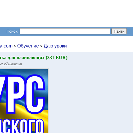
Поиск:
a.com
Обучение
Даю уроки
>
>
ыка для начинающих (331 EUR)
ру объявления