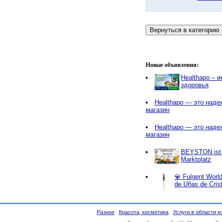
Новые объявления:
Healthapo – 
здоровья
Healthapo — это наде
магазин
Healthapo — это наде
магазин
BEYSTON ist e
Marktplatz
💎 Fulgent World
de Uñas de Cris
Разное
Красота, косметика
Услуги в области 