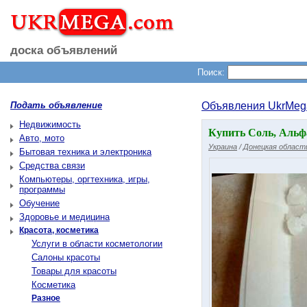
доска объявлений
Поиск:
Подать объявление
Объявления UkrMeg
Недвижимость
Купить Соль, Альфа
Авто, мото
Украина
/
Донецкая област
Бытовая техника и электроника
Средства связи
Компьютеры, оргтехника, игры,
программы
Обучение
Здоровье и медицина
Красота, косметика
Услуги в области косметологии
Салоны красоты
Товары для красоты
Косметика
Разное