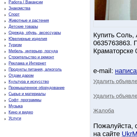
Работа / Вакансии
Знакомства
Спорт
Животные и растения
Детские товары
Одежда, обувь, аксессуары
Купить Соль,
Ювелирные изделия
0635763863. 
Туризм
Краматорске 
Мебель, интерьер, посуда
Строительство и ремонт
Реклама и Интернет
Продукты питания, алкоголь
e-mail:
написа
Отдам даром
Удалить объявл
Культура и искусство
Промышленное оборудование
Сырье и материалы
Удалить объявле
Софт, программы
Музыка
Жалоба
Кино и видео
Услуги
Пожалуйста, 
на сайте
UkrM