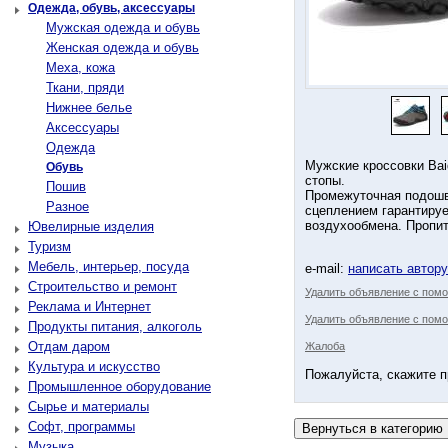
Одежда, обувь, аксессуары
Мужская одежда и обувь
Женская одежда и обувь
Меха, кожа
Ткани, пряди
Нижнее белье
Аксессуары
Одежда
Мужские кроссовки Bai
Обувь
стопы.
Пошив
Промежуточная подошв
Разное
сцеплением гарантируе
воздухообмена. Пропит
Ювелирные изделия
Туризм
Мебель, интерьер, посуда
e-mail:
написать автор
Строительство и ремонт
Удалить объявление с пом
Реклама и Интернет
Удалить объявление с помо
Продукты питания, алкоголь
Отдам даром
Жалоба
Культура и искусство
Пожалуйста, скажите п
Промышленное оборудование
Сырье и материалы
Софт, программы
Музыка