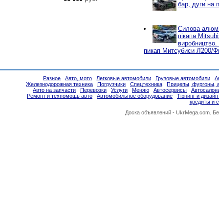
бар, дуги на п
Силова алюмі
пікапа Mitsubi
виробництво.
пикап Митсубиси Л200/Ф
Разное
Авто, мото
Легковые автомобили
Грузовые автомобили
А
Железнодорожная техника
Погрузчики
Спецтехника
Прицепы, фургоны, 
Авто на запчасти
Перевозки
Услуги
Меняю
Автосервисы
Автосалон
Ремонт и техпомощь авто
Автомобильное оборудование
Тюнинг и дизайн
кредиты и 
Доска объявлений -
UkrMega.com
. Б