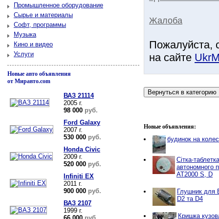
Промышленное оборудование
Сырье и материалы
Жалоба
Софт, программы
Музыка
Пожалуйста, 
Кино и видео
Услуги
на сайте
UkrM
Новые авто объявления
от Миравто.com
ВАЗ 21114
2005 г.
98 000
руб.
Ford Galaxy
Новые объявления:
2007 г.
530 000
руб.
будинок на коле
Honda Civic
2009 г.
Сітка-таблетк
520 000
руб.
автономного 
AT2000 S, D
Infiniti EX
2011 г.
900 000
руб.
Глушник для E
D2 та D4
ВАЗ 2107
1999 г.
Кришка кузова
66 000
руб.