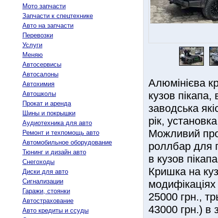
Мото запчасти
Запчасти к спецтехнике
Авто на запчасти
Перевозки
Услуги
Меняю
Автосервисы
Автосалоны
Алюмінієва кр
Автохимия
кузов пікапа,
Автошколы
Прокат и аренда
заводська які
Шины и покрышки
рік, установк
Аудиотехника для авто
Можливий прод
Ремонт и техпомощь авто
Автомобильное оборудование
роллбар для п
Тюнинг и дизайн авто
в кузов пікап
Снегоходы
Кришка на куз
Диски для авто
Сигнализации
модифікаціях 
Гаражи, стоянки
25000 грн., тр
Автострахование
43000 грн.) в
Авто кредиты и ссуды