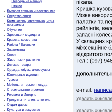
пікапа.
Очередь на машину
Разное
Кришка кузова
Бытовая техника и электроника
Може викорис
Средства связи
палатки та пе
Компьютеры, оргтехника, игры,
программы
рейлінгів, ве
Обучение
запасні колеса
Здоровье и медицина
Красота, косметика
У складних к
Работа / Вакансии
міжсекційне 
Знакомства
відкритого по
Спорт
Тел.: (097) 94
Животные и растения
Детские товары
Одежда, обувь, аксессуары
Дополнительн
Ювелирные изделия
Туризм
Мебель, интерьер, посуда
e-mail:
написа
Строительство и ремонт
Реклама и Интернет
Удалить объявл
Продукты питания, алкоголь
Отдам даром
Культура и искусство
Удалить объявле