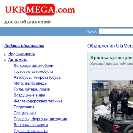
доска объявлений
Поиск:
Подать объявление
Объявления UkrMeg
Недвижимость
Кришка кузова для п
Авто, мото
Украина
/
Киевская област
Легковые автомобили
Грузовые автомобили
Автобусы, микроавтобусы
Мото, велосипеды
Яхты, катера, лодки
Воздушные виды
Железнодорожная техника
Погрузчики
Спецтехника
Прицепы, фургоны, автодома
Легковые запчасти
Грузовые запчасти