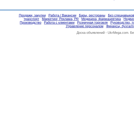
Продажи, закупки
Работа / Вакансии
Бары, рестораны
Без спецнавыков
транспорт
Маркетинг, Реклама, PR
Медицина, фармацевтика
Недви
Производство
Работа с клиентами
Розничная торговля
Руководство, 
Управление персоналом
Финансы, бухгалт
Доска объявлений -
UkrMega.com
. Б