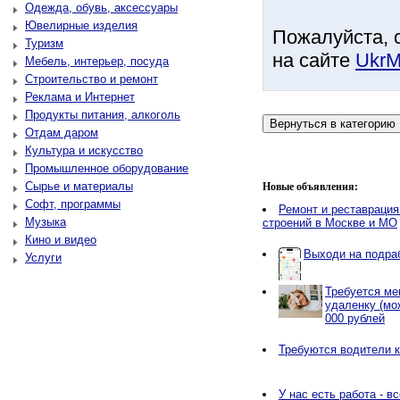
Одежда, обувь, аксессуары
Ювелирные изделия
Пожалуйста, 
Туризм
на сайте
UkrM
Мебель, интерьер, посуда
Строительство и ремонт
Реклама и Интернет
Продукты питания, алкоголь
Отдам даром
Культура и искусство
Промышленное оборудование
Сырье и материалы
Новые объявления:
Софт, программы
Ремонт и реставрация
Музыка
строений в Москве и МО
Кино и видео
Выходи на подраб
Услуги
Требуется ме
удаленку (мо
000 рублей
Требуются водители к
У нас есть работа - в