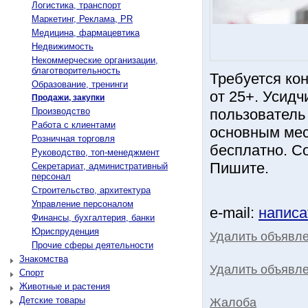
Логистика, транспорт
Маркетинг, Реклама, PR
Медицина, фармацевтика
Недвижимость
Некоммерческие организации,
благотворительность
Требуется кон
Образование, тренинги
от 25+. Усидч
Продажи, закупки
Производство
пользователь
Работа с клиентами
основным мес
Розничная торговля
бесплатно. С
Руководство, топ-менеджмент
Пишите.
Секретариат, административный
персонал
Строительство, архитектура
Управление персоналом
e-mail:
написа
Финансы, бухгалтерия, банки
Юриспруденция
Удалить объявл
Прочие сферы деятельности
Знакомства
Удалить объявле
Спорт
Животные и растения
Детские товары
Жалоба