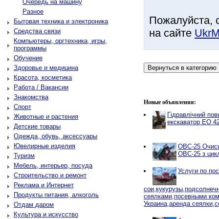
Очередь на машину
Разное
Пожалуйста, 
Бытовая техника и электроника
на сайте
UkrM
Средства связи
Компьютеры, оргтехника, игры,
программы
Обучение
Здоровье и медицина
Красота, косметика
Работа / Вакансии
Знакомства
Новые объявления:
Спорт
Гідравлічний по
Животные и растения
екскаватор ЕО 4
Детские товары
Одежда, обувь, аксессуары
Ювелирные изделия
ОВС-25 Очисн
ОВС-25 з цик
Туризм
Мебель, интерьер, посуда
Услуги по по
Строительство и ремонт
Реклама и Интернет
сои,кукурузы,подсолнеч
Продукты питания, алкоголь
сеялками,посевными ко
Украина,аренда сеялки,с
Отдам даром
Культура и искусство