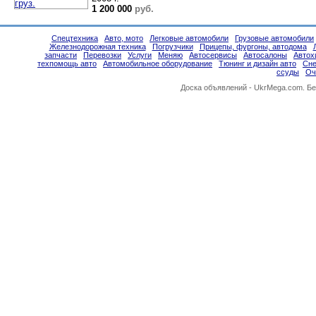
1 200 000
руб.
Спецтехника
Авто, мото
Легковые автомобили
Грузовые автомобили
Железнодорожная техника
Погрузчики
Прицепы, фургоны, автодома
запчасти
Перевозки
Услуги
Меняю
Автосервисы
Автосалоны
Автох
техпомощь авто
Автомобильное оборудование
Тюнинг и дизайн авто
Сне
ссуды
Оч
Доска объявлений -
UkrMega.com
. Б