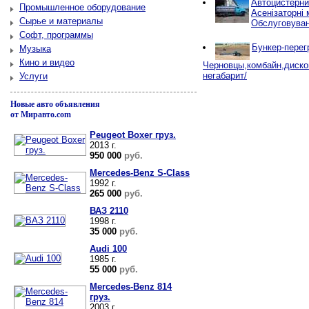
Автоцистерни
Промышленное оборудование
Асенізаторні 
Сырье и материалы
Обслуговуван
Софт, программы
Бункер-перег
Музыка
Кино и видео
Черновцы,комбайн,диско
негабарит/
Услуги
Новые авто объявления
от Миравто.com
Peugeot Boxer груз.
2013 г.
950 000
руб.
Mercedes-Benz S-Class
1992 г.
265 000
руб.
ВАЗ 2110
1998 г.
35 000
руб.
Audi 100
1985 г.
55 000
руб.
Mercedes-Benz 814
груз.
2003 г.