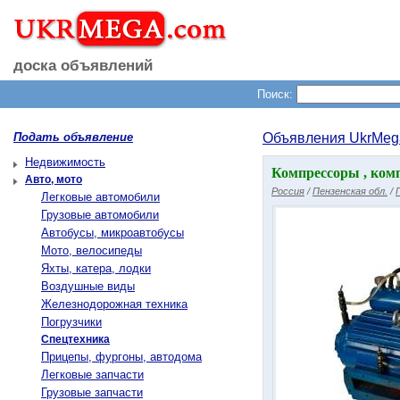
доска объявлений
Поиск:
Подать объявление
Объявления UkrMeg
Недвижимость
Компрессоры , комп
Авто, мото
Россия
/
Пензенская обл.
/
Легковые автомобили
Грузовые автомобили
Автобусы, микроавтобусы
Мото, велосипеды
Яхты, катера, лодки
Воздушные виды
Железнодорожная техника
Погрузчики
Спецтехника
Прицепы, фургоны, автодома
Легковые запчасти
Грузовые запчасти