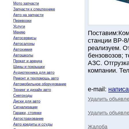
Мото запчасти
Запчасти к спецтехнике
Авто на запчасти
Перевозки
Услуги
Поставим:Ком
Меняю
Автосервисы
станции ВР-8/
Автосалоны
реализуем. О
Автохимия
бензовозов; 
Автошколы
Прокат и аренда
АЗС. Отгрузк
Шины и покрышки
компании. Тел
Аудиотехника для авто
Ремонт и техпомощь авто
Автомобильное оборудование
e-mail:
написа
Тюнинг и дизайн авто
Снегоходы
Удалить объявл
Диски для авто
Сигнализации
Удалить объявле
Гаражи, стоянки
Автострахование
Авто кредиты и ссуды
Жалоба