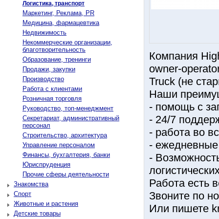
Логистика, транспорт
Маркетинг, Реклама, PR
Медицина, фармацевтика
Недвижимость
Некоммерческие организации,
благотворительность
Компания Hig
Образование, тренинги
owner-operato
Продажи, закупки
Производство
Truck (не ста
Работа с клиентами
Наши преиму
Розничная торговля
- помощь с з
Руководство, топ-менеджмент
- 24/7 поддер
Секретариат, административный
персонал
- работа во в
Строительство, архитектура
- ежедневные
Управление персоналом
Финансы, бухгалтерия, банки
- Возможност
Юриспруденция
логистически
Прочие сферы деятельности
Работа есть в
Знакомства
Звоните по но
Спорт
Животные и растения
Или пишете kr
Детские товары