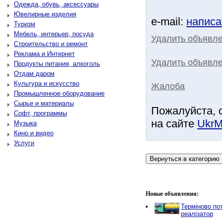
Одежда, обувь, аксессуары
Ювелирные изделия
e-mail:
написа
Туризм
Мебель, интерьер, посуда
Удалить объявл
Строительство и ремонт
Реклама и Интернет
Удалить объявле
Продукты питания, алкоголь
Отдам даром
Культура и искусство
Жалоба
Промышленное оборудование
Сырье и материалы
Пожалуйста, 
Софт, программы
на сайте
UkrM
Музыка
Кино и видео
Услуги
Новые объявления:
Терміново пот
реалізатор