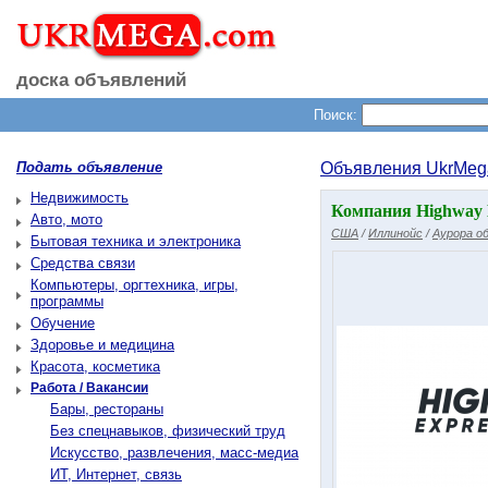
доска объявлений
Поиск:
Подать объявление
Объявления UkrMeg
Недвижимость
Компания Highway E
Авто, мото
США
/
Иллинойс
/
Аурора о
Бытовая техника и электроника
Средства связи
Компьютеры, оргтехника, игры,
программы
Обучение
Здоровье и медицина
Красота, косметика
Работа / Вакансии
Бары, рестораны
Без спецнавыков, физический труд
Искусство, развлечения, масс-медиа
ИТ, Интернет, связь