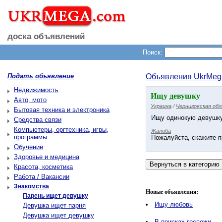
доска объявлений
Поиск:
Подать объявление
Объявления UkrMeg
Недвижимость
Ищу девушку
Авто, мото
Украина
/
Черниговская об
Бытовая техника и электроника
Ищу одинокую девушк
Средства связи
Компьютеры, оргтехника, игры,
Жалоба
программы
Пожалуйста, скажите п
Обучение
Здоровье и медицина
Красота, косметика
Работа / Вакансии
Знакомства
Новые объявления:
Парень ищет девушку
Ищу любовь
Девушка ищет парня
Девушка ищет девушку
В поисках госпожи