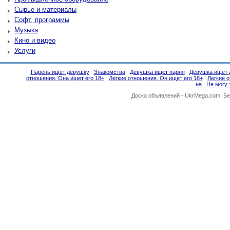
Сырье и материалы
Софт, программы
Музыка
Кино и видео
Услуги
Парень ищет девушку
Знакомства
Девушка ищет парня
Девушка ищет 
отношения. Она ищет его 18+
Легкие отношения. Он ищет его 18+
Легкие 
на
Не могу 
Доска объявлений -
UkrMega.com
. Б