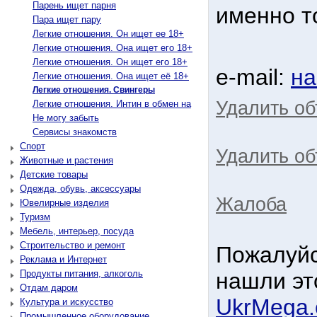
Парень ищет парня
именно то
Пара ищет пару
Легкие отношения. Он ищет ее 18+
Легкие отношения. Она ищет его 18+
Легкие отношения. Он ищет его 18+
e-mail:
на
Легкие отношения. Она ищет её 18+
Легкие отношения. Свингеры
Удалить о
Легкие отношения. Интин в обмен на
Не могу забыть
Сервисы знакомств
Спорт
Удалить об
Животные и растения
Детские товары
Одежда, обувь, аксессуары
Жалоба
Ювелирные изделия
Туризм
Мебель, интерьер, посуда
Строительство и ремонт
Пожалуйс
Реклама и Интернет
Продукты питания, алкоголь
нашли эт
Отдам даром
UkrMega
Культура и искусство
Промышленное оборудование