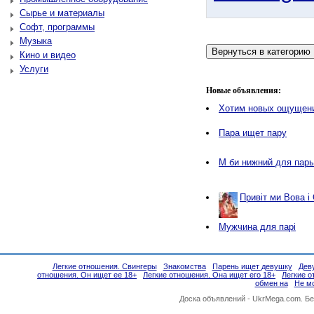
Сырье и материалы
Софт, программы
Музыка
Кино и видео
Услуги
Новые объявления:
Хотим новых ощущен
Пара ищет пару
М би нижний для пар
Привіт ми Вова і
Мужчина для парі
Легкие отношения. Свингеры
Знакомства
Парень ищет девушку
Дев
отношения. Он ищет ее 18+
Легкие отношения. Она ищет его 18+
Легкие о
обмен на
Не м
Доска объявлений -
UkrMega.com
. Б