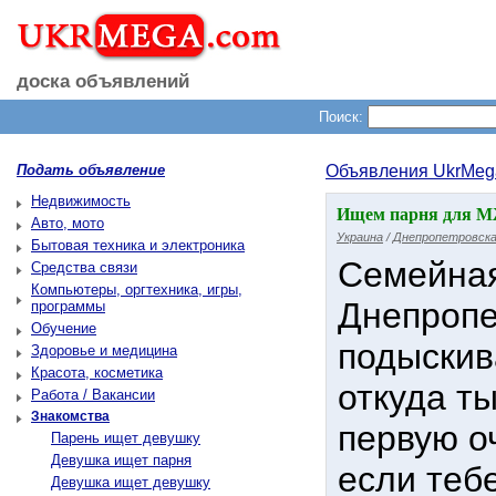
доска объявлений
Поиск:
Подать объявление
Объявления UkrMeg
Недвижимость
Ищем парня для МЖ
Авто, мото
Украина
/
Днепропетровска
Бытовая техника и электроника
Семейная
Средства связи
Компьютеры, оргтехника, игры,
Днепропет
программы
Обучение
подыскив
Здоровье и медицина
Красота, косметика
откуда ты
Работа / Вакансии
Знакомства
первую о
Парень ищет девушку
Девушка ищет парня
если тебе
Девушка ищет девушку