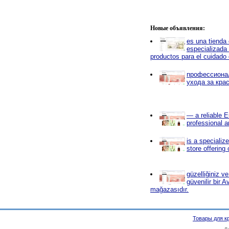
Новые объявления:
es una tienda 
especializada
productos para el cuidado d
профессиона
ухода за кра
— a reliable E
professional a
is a specializ
store offering
güzelliğiniz v
güvenilir bir A
mağazasıdır.
Товары для к