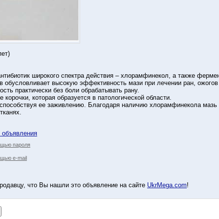
пет)
антибиотик широкого спектра действия – хлорамфинекол, а также фермен
в обусловливает высокую эффективность мази при лечении ран, ожогов 
ость практически без боли обрабатывать рану.
 корочки, которая образуется в патологической области.
способствуя ее заживлению. Благодаря наличию хлорамфинекола мазь о
тканях.
у объявления
ощью пароля
щью e-mail
родавцу, что Вы нашли это объявление на сайте
UkrMega.com
!