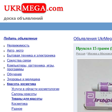
доска объявлений
Подать объявление
Объявления UkrMeg
Недвижимость
Ируксол 15 грамм (
Авто, мото
Россия
/
Москва и Московск
Бытовая техника и электроника
Средства связи
Компьютеры, оргтехника, игры,
программы
Обучение
Здоровье и медицина
Красота, косметика
Услуги в области косметологии
Салоны красоты
Товары для красоты
Косметика
Разное