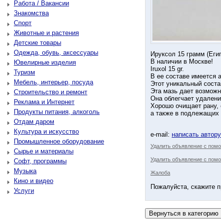
Работа / Вакансии
Знакомства
Спорт
Животные и растения
Детские товары
Одежда, обувь, аксессуары
Ируксол 15 грамм (Еги
В наличии в Москве!
Ювелирные изделия
Iruxol 15 gr.
Туризм
В ее составе имеется 
Мебель, интерьер, посуда
Этот уникальный соста
Эта мазь дает возможн
Строительство и ремонт
Она облегчает удаление
Реклама и Интернет
Хорошо очищает рану, 
Продукты питания, алкоголь
а также в подлежащих 
Отдам даром
Культура и искусство
e-mail:
написать автор
Промышленное оборудование
Удалить объявление с пом
Сырье и материалы
Удалить объявление с помо
Софт, программы
Музыка
Жалоба
Кино и видео
Пожалуйста, скажите п
Услуги