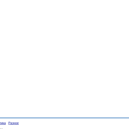
тика
Разное