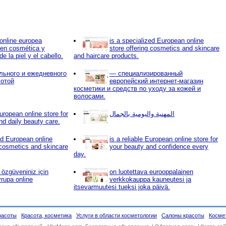
online europea
is a specialized European online
 en cosmética y
store offering cosmetics and skincare
e la piel y el cabello.
and haircare products.
льного и ежедневного
— специализированный
сотой
европейский интернет-магазин
косметики и средств по уходу за кожей и
волосами.
uropean online store for
المهنية واليومية بالجمال
nd daily beauty care.
ed European online
is a reliable European online store for
 cosmetics and skincare
your beauty and confidence every
day.
e özgüveniniz için
on luotettava eurooppalainen
vrupa online
verkkokauppa kauneutesi ja
itsevarmuutesi tueksi joka päivä.
расоты
Красота, косметика
Услуги в области косметологии
Салоны красоты
Косме