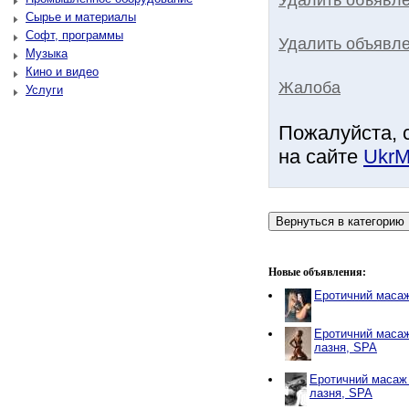
Сырье и материалы
Софт, программы
Удалить объявле
Музыка
Кино и видео
Жалоба
Услуги
Пожалуйста, 
на сайте
UkrM
Новые объявления:
Еротичний масаж
Еротичний масаж
лазня, SPA
Еротичний масаж 
лазня, SPA