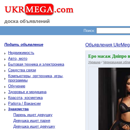
доска объявлений
Поиск:
Подать объявление
Объявления UkrMeg
Недвижимость
Еро масаж Дніпро в
Авто, мото
Украина
/
Черновицкая обл
Бытовая техника и электроника
Средства связи
Компьютеры, оргтехника, игры,
программы
Обучение
Здоровье и медицина
Красота, косметика
Работа / Вакансии
Знакомства
Парень ищет девушку
Девушка ищет парня
Девушка ищет девушку