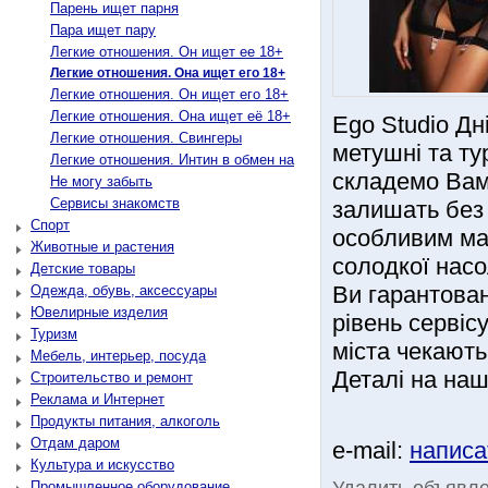
Парень ищет парня
Пара ищет пару
Легкие отношения. Он ищет ее 18+
Легкие отношения. Она ищет его 18+
Легкие отношения. Он ищет его 18+
Легкие отношения. Она ищет её 18+
Ego Studio Дн
Легкие отношения. Свингеры
метушні та тур
Легкие отношения. Интин в обмен на
складемо Вам 
Не могу забыть
Сервисы знакомств
залишать без 
Спорт
особливим ма
Животные и растения
солодкої насо
Детские товары
Ви гарантован
Одежда, обувь, аксессуары
Ювелирные изделия
рівень сервіс
Туризм
міста чекають
Мебель, интерьер, посуда
Деталі на нашо
Строительство и ремонт
Реклама и Интернет
Продукты питания, алкоголь
Отдам даром
e-mail:
написа
Культура и искусство
Удалить объявл
Промышленное оборудование