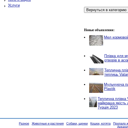
Услуги
Новые объявления:
Мел кормово
Плівка для м
отворів в асо
Теплична плі
теплиць Vatan
Мульчуюча пл
Plastik
Теплична плівка V
найкраща якість
Турція 2023
Разное
Животные и растения
Собаки, щенки
Кошки, котята
Пропало 
Аквар