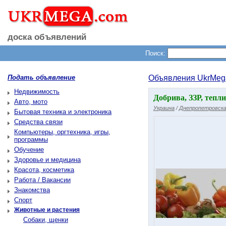
доска объявлений
Поиск:
Подать объявление
Объявления UkrMeg
Недвижимость
Добрива, ЗЗР, тепл
Авто, мото
Украина
/
Днепропетровска
Бытовая техника и электроника
Средства связи
Компьютеры, оргтехника, игры,
программы
Обучение
Здоровье и медицина
Красота, косметика
Работа / Вакансии
Знакомства
Спорт
Животные и растения
Собаки, щенки