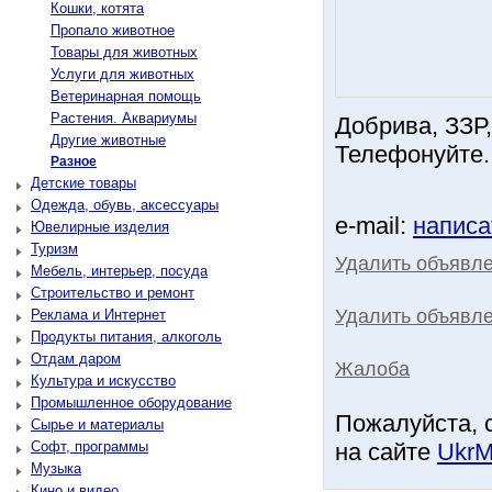
Кошки, котята
Пропало животное
Товары для животных
Услуги для животных
Ветеринарная помощь
Растения. Аквариумы
Добрива, ЗЗР,
Другие животные
Телефонуйте. 
Разное
Детские товары
Одежда, обувь, аксессуары
e-mail:
написа
Ювелирные изделия
Туризм
Удалить объявл
Мебель, интерьер, посуда
Строительство и ремонт
Удалить объявле
Реклама и Интернет
Продукты питания, алкоголь
Отдам даром
Жалоба
Культура и искусство
Промышленное оборудование
Пожалуйста, 
Сырье и материалы
Софт, программы
на сайте
UkrM
Музыка
Кино и видео