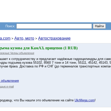
Поиск:
a.com
Авто, мото
Автострахование
>
>
ъема кузова для КамАЗ, прицепов (1 RUB)
режные Челны объявления
ашает к сотрудничеству и предлагает надёжные гидроцилиндры для самос
ры подъема кузова 55102, 8560 7 тонн и 14 тонн, 55111, 45142, 45143, 55
лучае брака. Доставка по РФ и СНГ (до терминалов транспортных компани
у объявления
щью e-mail
родавцу, что Вы нашли это объявление на сайте
UkrMega.com
!