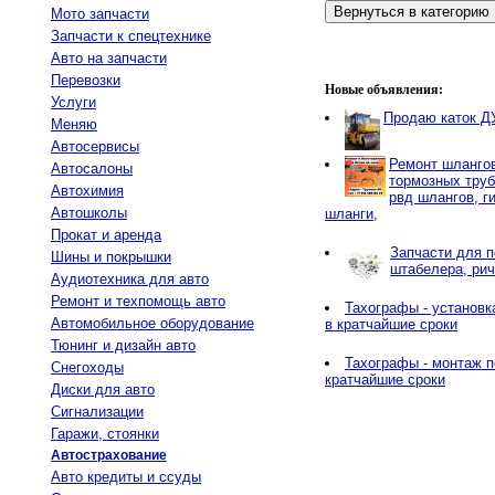
Мото запчасти
Запчасти к спецтехнике
Авто на запчасти
Перевозки
Новые объявления:
Услуги
Продаю каток Д
Меняю
Автосервисы
Ремонт шланго
Автосалоны
тормозных труб
Автохимия
рвд шлангов, г
Автошколы
шланги,
Прокат и аренда
Запчасти для п
Шины и покрышки
штабелера, рич
Аудиотехника для авто
Ремонт и техпомощь авто
Тахографы - установк
Автомобильное оборудование
в кратчайшие сроки
Тюнинг и дизайн авто
Тахографы - монтаж п
Снегоходы
кратчайшие сроки
Диски для авто
Сигнализации
Гаражи, стоянки
Автострахование
Авто кредиты и ссуды