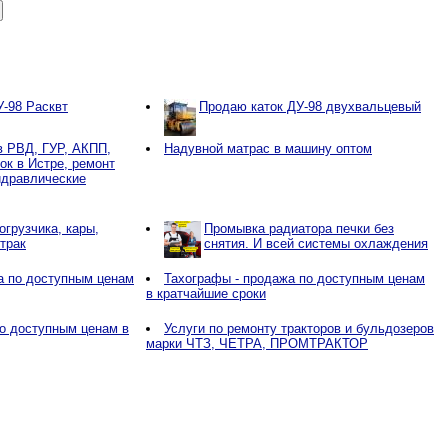
У-98 Расквт
Продаю каток ДУ-98 двухвальцевый
в РВД, ГУР, АКПП,
Надувной матрас в машину оптом
ок в Истре, ремонт
идравлические
огрузчика, кары,
Промывка радиатора печки без
трак
снятия. И всей системы охлаждения
а по доступным ценам
Тахографы - продажа по доступным ценам
в кратчайшие сроки
о доступным ценам в
Услуги по ремонту тракторов и бульдозеров
марки ЧТЗ, ЧЕТРА, ПРОМТРАКТОР