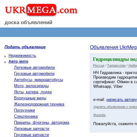
доска объявлений
Подать объявление
Объявления UkrMeg
Недвижимость
Гидроцилиндры под
Авто, мото
Россия
/
Татарстан
/
Набе
Легковые автомобили
НЧ Гидравлика - пригл
Грузовые автомобили
Производим гидроцилинд
Автобусы, микроавтобусы
сертификат. Обмен в с
Мото, велосипеды
Whatsapp, Viber
Яхты, катера, лодки
Воздушные виды
e-mail:
написать автор
Железнодорожная техника
Удалить объявление с помо
Погрузчики
Жалоба
Спецтехника
Прицепы, фургоны, автодома
Пожалуйста, скажите п
Легковые запчасти
Грузовые запчасти