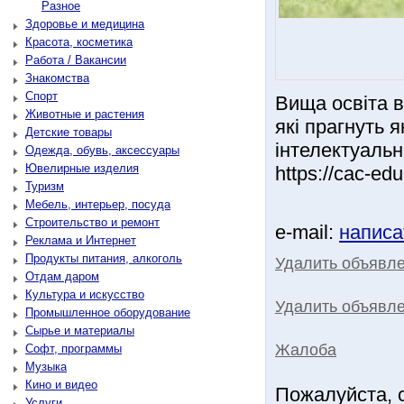
Разное
Здоровье и медицина
Красота, косметика
Работа / Вакансии
Знакомства
Спорт
Вища освіта в
Животные и растения
які прагнуть я
Детские товары
інтелектуальн
Одежда, обувь, аксессуары
Ювелирные изделия
https://cac-ed
Туризм
Мебель, интерьер, посуда
Строительство и ремонт
e-mail:
написа
Реклама и Интернет
Продукты питания, алкоголь
Удалить объявл
Отдам даром
Культура и искусство
Удалить объявле
Промышленное оборудование
Сырье и материалы
Жалоба
Софт, программы
Музыка
Кино и видео
Пожалуйста, 
Услуги