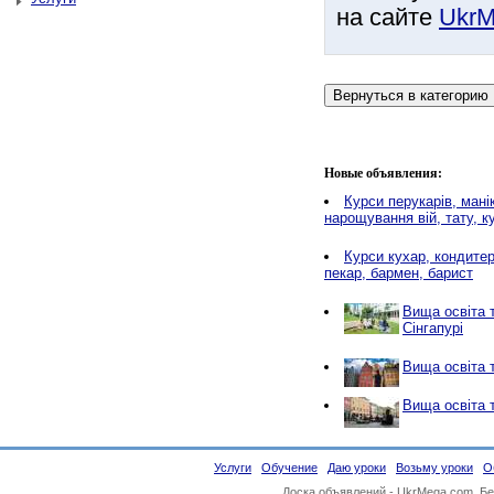
на сайте
UkrM
Новые объявления:
Курси перукарів, мані
нарощування вій, тату, к
Курси кухар, кондитер
пекар, бармен, барист
Вища освіта 
Сінгапурі
Вища освіта 
Вища освіта т
Услуги
Обучение
Даю уроки
Возьму уроки
О
Доска объявлений -
UkrMega.com
. Б