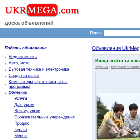
доска объявлений
Поиск:
Подать объявление
Объявления UkrMeg
Недвижимость
Вища освіта та нав
Авто, мото
Украина
/
Киевская област
Бытовая техника и электроника
Средства связи
Компьютеры, оргтехника, игры,
программы
Обучение
Услуги
Даю уроки
Возьму уроки
Образовательные учереждения
Продаю
Куплю
Меняю