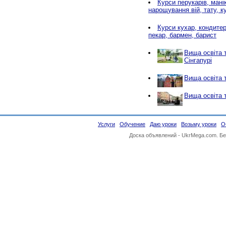
Курси перукарів, мані
нарощування вій, тату, к
Курси кухар, кондитер
пекар, бармен, барист
Вища освіта 
Сінгапурі
Вища освіта 
Вища освіта т
Услуги
Обучение
Даю уроки
Возьму уроки
О
Доска объявлений -
UkrMega.com
. Б