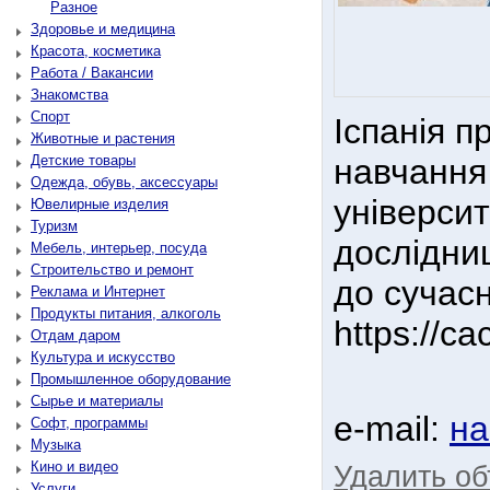
Разное
Здоровье и медицина
Красота, косметика
Работа / Вакансии
Знакомства
Спорт
Іспанія п
Животные и растения
Детские товары
навчання 
Одежда, обувь, аксессуары
універси
Ювелирные изделия
Туризм
дослідни
Мебель, интерьер, посуда
Строительство и ремонт
до сучасн
Реклама и Интернет
Продукты питания, алкоголь
https://c
Отдам даром
Культура и искусство
Промышленное оборудование
Сырье и материалы
e-mail:
на
Софт, программы
Музыка
Кино и видео
Удалить о
Услуги