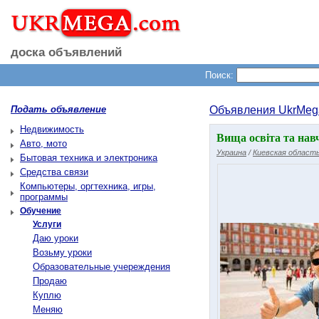
доска объявлений
Поиск:
Подать объявление
Объявления UkrMeg
Недвижимость
Вища освіта та навч
Авто, мото
Украина
/
Киевская област
Бытовая техника и электроника
Средства связи
Компьютеры, оргтехника, игры,
программы
Обучение
Услуги
Даю уроки
Возьму уроки
Образовательные учереждения
Продаю
Куплю
Меняю