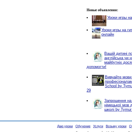
Новые объявления:
Уроки игры н
Уроки игры на ги
онлайн
Вашій дитині по
англійська чи 
майбутніх дося
допомогти!
Вивчайте мови
професіоналам
School by Tymu
29
Запрошення на 
німецької мов 
школі by Tymur 
Даю уроки
Обучение
Услуги
Возьму уроки
О