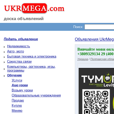
доска объявлений
Поиск:
Подать объявление
Объявления UkrMeg
Недвижимость
Вивчайте мови онлай
Авто, мото
+3809329134 29 (40
Бытовая техника и электроника
Украина
/
Полтавская обл
Средства связи
Компьютеры, оргтехника, игры,
программы
Обучение
Услуги
Даю уроки
Возьму уроки
Образовательные учереждения
Продаю
Куплю
Меняю