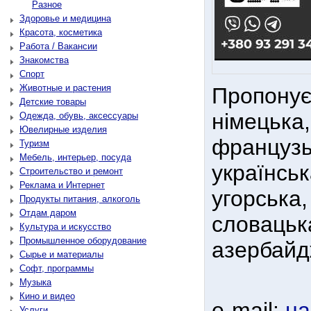
Разное
Здоровье и медицина
Красота, косметика
Работа / Вакансии
Знакомства
Спорт
Животные и растения
Пропонуєм
Детские товары
німецька,
Одежда, обувь, аксессуары
Ювелирные изделия
французьк
Туризм
Мебель, интерьер, посуда
українськ
Строительство и ремонт
Реклама и Интернет
угорська,
Продукты питания, алкоголь
Отдам даром
словацьк
Культура и искусство
Промышленное оборудование
азербайдж
Сырье и материалы
Софт, программы
Музыка
Кино и видео
e-mail:
на
Услуги