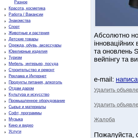
Разное
Красота, косметика
Работа / Вакансии
Знакомства
Спорт
Животные и растения
Абсолютно нов
Детские товары
інноваційних 
Одежда, обувь, аксессуары
та оновлень S
Ювелирные изделия
Туризм
вейпінгу та в
Мебель, интерьер, посуда
Строительство и ремонт
Реклама и Интернет
e-mail:
написа
Продукты питания, алкоголь
Отдам даром
Удалить объявл
Культура и искусство
Промышленное оборудование
Удалить объявле
Сырье и материалы
Софт, программы
Жалоба
Музыка
Кино и видео
Услуги
Пожалуйста, 