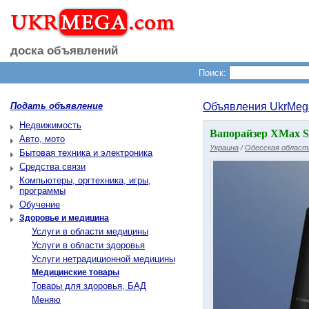
доска объявлений
Поиск:
Подать объявление
Объявления UkrMeg
Недвижимость
Вапорайзер XMax St
Авто, мото
Украина
/
Одесская област
Бытовая техника и электроника
Средства связи
Компьютеры, оргтехника, игры,
программы
Обучение
Здоровье и медицина
Услуги в области медицины
Услуги в области здоровья
Услуги нетрадиционной медицины
Медицинские товары
Товары для здоровья, БАД
Меняю