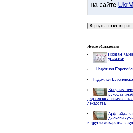
на сайте
UkrM
Новые объявления:
Продам Карв
упаковки
– Надёжная Европейс
Надёжная Европейска
Выкупим лека
руксолитиниб
дарзалекс ленвима кстан
лекарства
Арфлейда за
джакави хуми
и другие лекарства выку