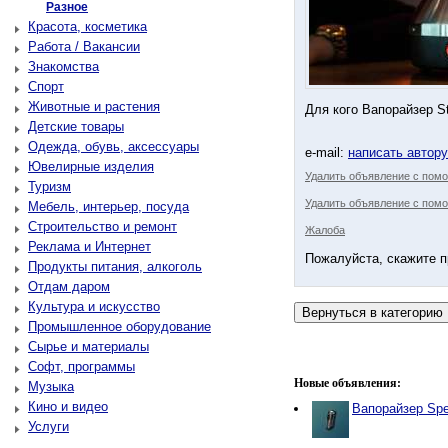
Разное
Красота, косметика
Работа / Вакансии
Знакомства
Спорт
Животные и растения
Для кого Вапорайзер St
Детские товары
Одежда, обувь, аксессуары
e-mail:
написать автор
Ювелирные изделия
Удалить объявление с пом
Туризм
Удалить объявление с помо
Мебель, интерьер, посуда
Строительство и ремонт
Жалоба
Реклама и Интернет
Пожалуйста, скажите п
Продукты питания, алкоголь
Отдам даром
Культура и искусство
Промышленное оборудование
Сырье и материалы
Софт, программы
Новые объявления:
Музыка
Кино и видео
Вапорайзер Sp
Услуги