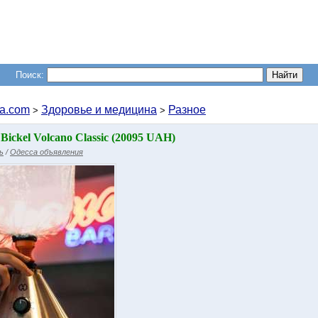
Поиск:
a.com
Здоровье и медицина
Разное
>
>
Bickel Volcano Classic (20095 UAH)
ь
/
Одесса объявления