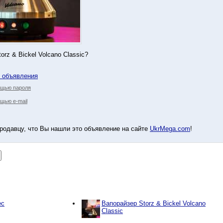
orz & Bickel Volcano Classic?
у объявления
ощью пароля
щью e-mail
родавцу, что Вы нашли это объявление на сайте
UkrMega.com
!
ec
Вапорайзер Storz & Bickel Volcano
Classic