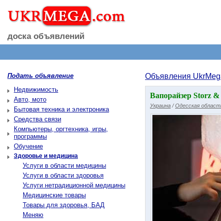
доска объявлений
Подать объявление
Объявления UkrMeg
Недвижимость
Вапорайзер Storz & 
Авто, мото
Украина
/
Одесская област
Бытовая техника и электроника
Средства связи
Компьютеры, оргтехника, игры,
программы
Обучение
Здоровье и медицина
Услуги в области медицины
Услуги в области здоровья
Услуги нетрадиционной медицины
Медицинские товары
Товары для здоровья, БАД
Меняю